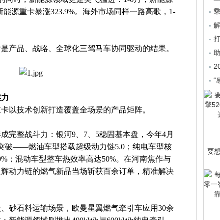
能源重卡暴涨323.9%。海外市场同样一路高歌，1-
乘
后是产品、战略、全球化三驾马车协同驱动的结果。
2
“
实力
重卡以技术创新打造覆盖全场景的产品矩阵。
成完整战斗力：银河9、7、5稳固基本盘，今年4月
突破——燃油车型搭载超级动力链5.0；纯电车型核
要
0%；混动车型整车热效率高达50%。在河南焦作与
星辉动力链的燃气新品当场斩获百余订单，精准解决
、砂石料运输场景，欧曼星翼燃气牵引车应用30余