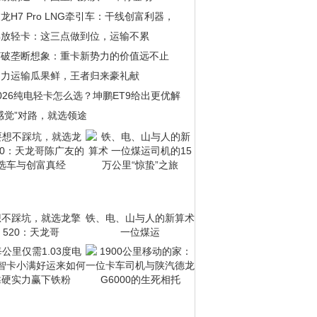
龙H7 Pro LNG牵引车：干线创富利器，
解放轻卡：这三点做到位，运输不累
打破垄断想象：重卡新势力的价值远不止
助力运输瓜果鲜，王者归来豪礼献
026纯电轻卡怎么选？坤鹏ET9给出更优解
感觉”对路，就选领途
想不踩坑，就选龙擎
铁、电、山与人的新算术
520：天龙哥
一位煤运