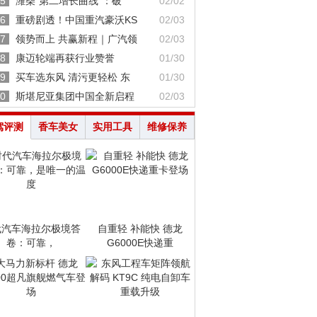
5
潍柴“第二增长曲线”：破
02/02
6
重磅剧透！中国重汽豪沃KS
02/03
7
领势而上 共赢新程｜广汽领
02/03
8
康迈轮端再获行业赞誉
01/30
9
买车选东风 清污更轻松 东
01/30
0
斯堪尼亚集团中国全新启程
02/03
驾评测
香车美女
实用工具
维修保养
代汽车海拉尔极境答
自重轻 补能快 德龙
卷：可靠，
G6000E快递重