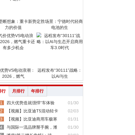
垄断想象：重卡新势
定胜场景：宁德时代轻商
力的价值
电池的生
优势VS电动浪潮：
远程发布“30111”战略：
2026，燃气
以AI与生
排行
月排行
年排行
1
四大优势造就强悍“车体验
01/30
2
【视频】比亚迪T5混动轻卡
02/03
3
【视频】比亚迪商用车极寒
01/31
4
与国际一流品牌掰手腕，潍
01/30