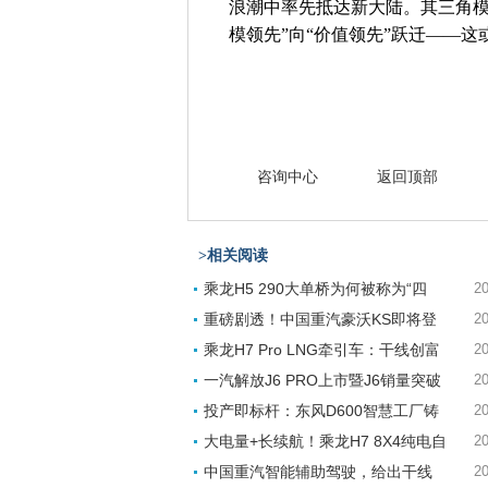
浪潮中率先抵达新大陆。其三角模
模领先”向“价值领先”跃迁——
咨询中心
返回顶部
>相关阅读
乘龙H5 290大单桥为何被称为“四
20
重磅剧透！中国重汽豪沃KS即将登
20
乘龙H7 Pro LNG牵引车：干线创富
20
一汽解放J6 PRO上市暨J6销量突破
20
投产即标杆：东风D600智慧工厂铸
20
大电量+长续航！乘龙H7 8X4纯电自
20
中国重汽智能辅助驾驶，给出干线
20