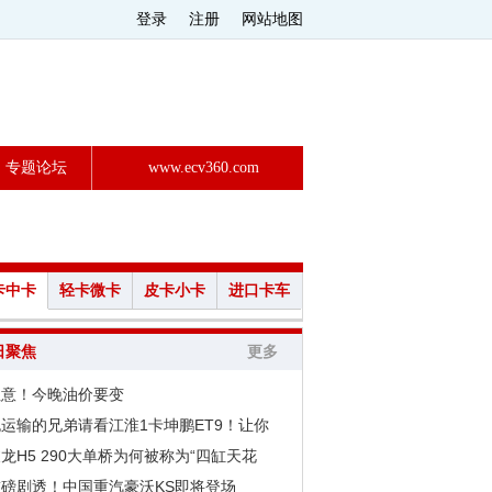
登录
注册
网站地图
专题论坛
www.ecv360.com
卡中卡
轻卡微卡
皮卡小卡
进口卡车
日聚焦
更多
注意！今晚油价要变
运输的兄弟请看江淮1卡坤鹏ET9！让你
龙H5 290大单桥为何被称为“四缸天花
重磅剧透！中国重汽豪沃KS即将登场