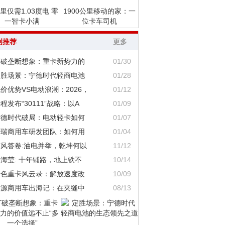
里仅需1.03度电 零
1900公里移动的家：一
一智卡小满
位卡车司机
创推荐
更多
打破垄断想象：重卡新势力的
01/30
定胜场景：宁德时代轻商电池
01/28
价优势VS电动浪潮：2026，
01/12
程发布“30111”战略：以A
01/09
宁德时代破局：电动轻卡如何
01/07
奇瑞商用车研发团队：如何用
01/04
东风答卷:油电并举，乾坤何以
11/12
海莹: 十年铺路，地上铁不
10/14
绿色重卡风云录：解放速度改
10/09
鑫源商用车出海记：在夹缝中
08/13