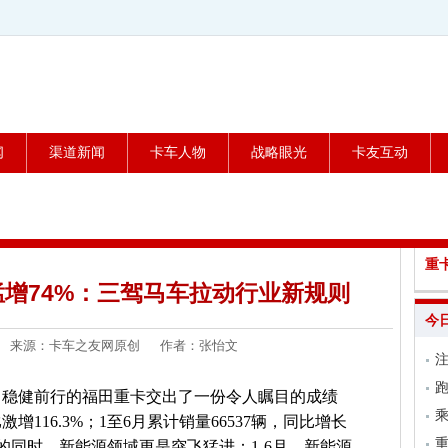
闻
渠道新闻
卡车人物
战略眼光
卡友互动
重
增74%：三驾马车拉动行业新规则
今
7-03 来源：卡车之友网原创 作者：张怡文
跑
场，稳健前行的福田重卡交出了一份令人瞩目的成绩
乘
激增116.3%；1至6月累计销量66537辆，同比增长
挂的同时，新能源领域更是突飞猛进：1-6月，新能源