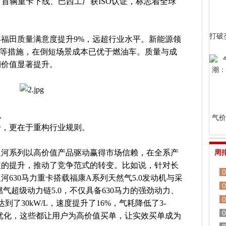
工厂首辆重卡下线、巴西工厂获ISO认证，标志着全球
打破
4年福田质量满意度提升9%，远超行业水平。新能源领
计等措施，在倒短场景成本已优于燃油车。质量与成
期价值显著提升。
义
气价
身，更在于重构行业规则。
银河系列以高价值产品驱动赢得市场信赖，在全系产
周
值的提升，推动了竞争范式的转变。比如说，针对长
0
630马力重卡搭载福康A系列天然气5.0发动机与采
0
气超级动力链5.0，不仅具备630马力的强劲动力、
0
到了30kW/L，速度提升了16%，气耗降低了3-
0
优化，这些都让用户为高价值买单，让实效买单成为