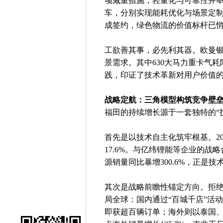
项减重措施，轻量化与可靠性并举；新
车，分别实现能耗优化与场景定制
成签约，绿色物流的价值标杆已
工欲善其事，必先利其器。欧曼银河
景需求。其中630大马力重卡气耗
践，印证了技术革新对用户价值
战略定航：三角模型构筑竞争壁
福田的持续增长源于一套独特的“技
首先是以技术自主化筑牢根基。20
17.6%。与亿纬锂能等企业的战
源销量同比暴增300.6%，正是
其次是战略前瞻性锚定方向。拒绝
局全球：国内通过“百城千店”活
即获超百辆订单；海外则以泰国、