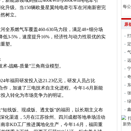
能源领域则推出400kWh与600kWh纯电牵引
每公
化升级。当150辆欧曼星翼纯电牵引车在河南新密完
悄然树立。
原
全系燃气车覆盖460-630马力段，满足48+细分场
降低3-5%，速度提升16%，经济性与动力性双优的实
的重塑。
气
垒
远
术-战略-质量”三角商业模型。
24年福田研发投入达21.23亿元，研发人员占比
略合作，加速了三电技术自主化进程。今年1-6月新能
张
技术投入转化为市场竞争力的明证。
“短线饭、现成饭、透支饭”的福田，以长期主义布
动深化渠道，5月在江苏徐州、四川成都等地单场活动
南非KD工厂推进属地化生产，今年1-6月，福田重