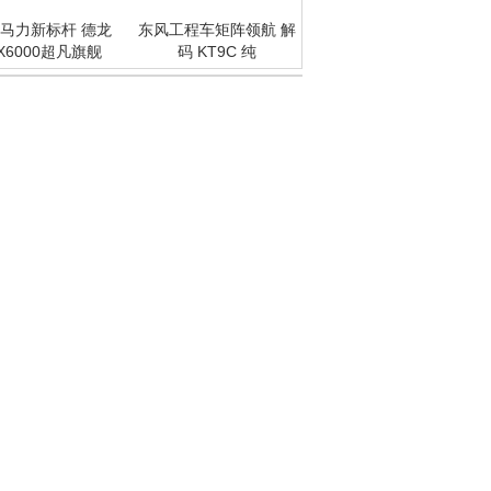
马力新标杆 德龙
东风工程车矩阵领航 解
X6000超凡旗舰
码 KT9C 纯