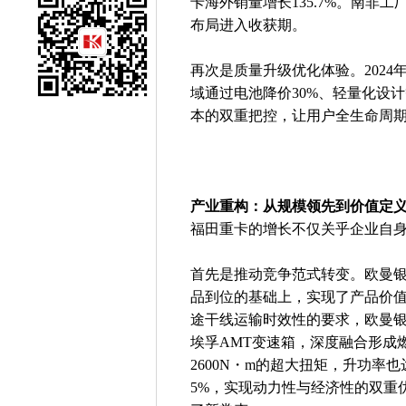
卡海外销量增长135.7%。南非
布局进入收获期。
再次是质量升级优化体验。202
域通过电池降价30%、轻量化设
本的双重把控，让用户全生命周
产业重构：从规模领先到价值定
福田重卡的增长不仅关乎企业自
首先是推动竞争范式转变。欧曼
品到位的基础上，实现了产品价
途干线运输时效性的要求，欧曼银河
埃孚AMT变速箱，深度融合形成燃
2600N・m的超大扭矩，升功率也达
5%，实现动力性与经济性的双重