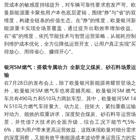
营成本的敏感度持续提升，对车辆可靠性要求愈发严苛。欧
曼新能源重卡聚焦用户本色底层逻辑，围绕“挣”与“省”的双
维度，构建全链条的价值生态。在“挣”的维度，欧曼银河新
能源重卡实现全场景覆盖，通过提升出勤效率增加收益。
在“省”的维度，依托节能技术与智慧运营策略，从能耗控制
到维护成本优化，全方位降低运营开支，让用户真正实现“买
得放心、用得省心、赚得开心”。
银河5M燃气：搭载专属动力 全新定义煤炭、砂石料场景运
输
在7月28日的发布会上，除了欧曼银河新能源将耀世登场之
外，欧曼银河5M 燃气车也将震撼亮相。欧曼银河5M 燃气
车共有490马力和510马力两款车型。其中，欧曼银河5M 14
N 510马力燃气车排量大、动力足、扭矩大，紧扣重载运输
对动力、能效的双重诉求，深度契合煤炭、砂石料等运营场
景，并凭借7大技术的全面升级，综合工况下能节气5%-
6%，能为用户带来更高运营效益，这既体现欧曼对细分需求
的深度洞察，又能有效平衡能源成本波动带来运营压力的实