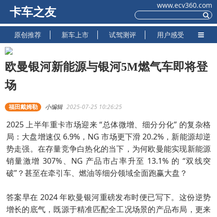
www.ecv360.com
卡车之友
原创推荐
新车上市
试驾测评
用户感受
欧曼银河新能源与银河5M燃气车即将登
场
福田戴姆勒
小编辑
2025-07-25 10:26:25
2025 上半年重卡市场迎来 “总体微增、细分分化” 的复杂格
局：大盘增速仅 6.9%，NG 市场更下滑 20.2%，新能源却逆
势走强。在存量竞争白热化的当下，为何欧曼能实现新能源
销量激增 307%、NG 产品市占率升至 13.1% 的 “双线突
破”？甚至在牵引车、燃油等细分领域全面跑赢大盘？
答案早在 2024 年欧曼银河重磅发布时便已写下。这份逆势
增长的底气，既源于精准匹配全工况场景的产品布局，更来