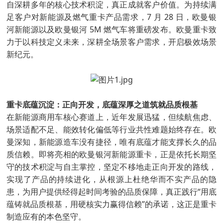
自深耕多年的核心技术积淀，真正成就客户价值。为持续满
足客户对新能源及燃气重卡产品需求，7 月 28 日，欧曼银
河新能源以及欧曼银河 5M 燃气车将重磅发布。欧曼重卡致
力于以科技定义未来，深耕全场景客户需求，开启极效场景
新纪元。
重卡底蕴沉淀：正向开发，底蕴深厚之道筑就品质根基
在新能源商用车核心赛道上，近年发展迅猛，但续航焦虑、
场景适配不足、能效转化偏低等行业共性难题始终存在。欧
曼深知，新能源造车没有捷径，唯有底蕴才能支撑长久的品
质信赖。即将亮相的欧曼银河新能源重卡，正是依托长期坚
守的技术积淀与自主掌控，坚定不移地走正向开发的路线，
实现了产品的持续进化，从根源上杜绝华而不实产品的隐
患，为用户提供经得起时间考验的品质保障，真正践行“用底
蕴铸就品质根基，用硬核实力赢得信赖”的承诺，这正是重卡
制造应有的本色坚守。