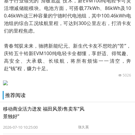
基于行业领先的“滑板底盘”技术，新EVM100纯电轻卡可灵
活增减储能模块。电池方面，可搭载77kWh、86kWh及10
0.46kWh这三种容量的宁德时代电池组，其中100.46kWh电
池组的综合工况续航里程，可达到300公里左右，打消卡友
们的里程焦虑。
青春驾驭未来，驰骋新能纪元。新生代卡友不想吃的“苦”，
庆铃五十铃新EVM100纯电轻卡全都懂，享舒适、得驾趣、
高安全、大承载、长续航，将所有烦恼一一清空，奔
赴“钱”程，赚力十足。
5026
推荐阅读
移动商业活力迸发 福田风景i售卖车“风
景独好”
2026-07-10 10:25:00
张久英