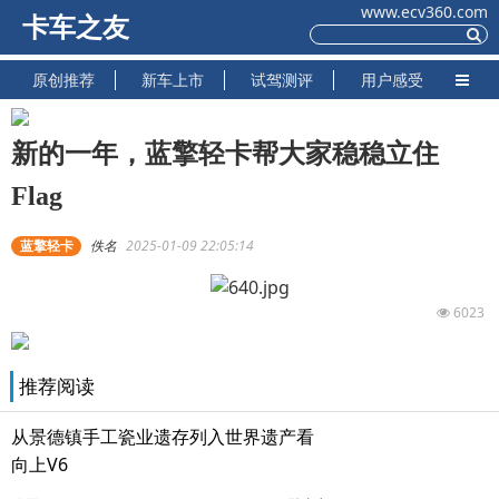
www.ecv360.com
卡车之友
原创推荐
新车上市
试驾测评
用户感受
新的一年，蓝擎轻卡帮大家稳稳立住
Flag
蓝擎轻卡
佚名
2025-01-09 22:05:14
6023
推荐阅读
从景德镇手工瓷业遗存列入世界遗产看
向上V6