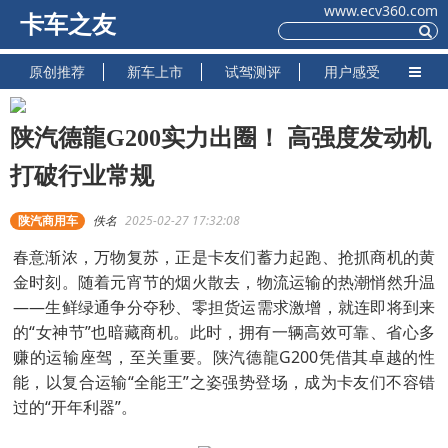
www.ecv360.com
卡车之友
原创推荐
新车上市
试驾测评
用户感受
陕汽德龍G200实力出圈！ 高强度发动机
打破行业常规
陕汽商用车
佚名
2025-02-27 17:32:08
春意渐浓，万物复苏，正是卡友们蓄力起跑、抢抓商机的黄
金时刻。随着元宵节的烟火散去，物流运输的热潮悄然升温
——生鲜绿通争分夺秒、零担货运需求激增，就连即将到来
的“女神节”也暗藏商机。此时，拥有一辆高效可靠、省心多
赚的运输座驾，至关重要。陕汽德龍G200凭借其卓越的性
能，以复合运输“全能王”之姿强势登场，成为卡友们不容错
过的“开年利器”。