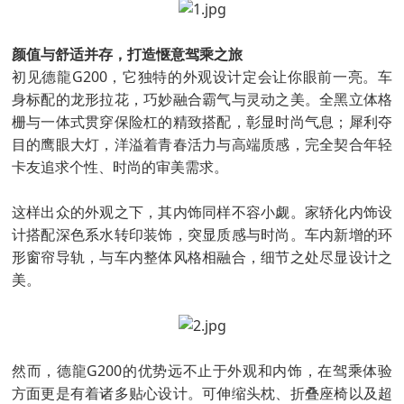
颜值与舒适并存，打造惬意驾乘之旅
初见德龍G200，它独特的外观设计定会让你眼前一亮。车
身标配的龙形拉花，巧妙融合霸气与灵动之美。全黑立体格
栅与一体式贯穿保险杠的精致搭配，彰显时尚气息；犀利夺
目的鹰眼大灯，洋溢着青春活力与高端质感，完全契合年轻
卡友追求个性、时尚的审美需求。
这样出众的外观之下，其内饰同样不容小觑。家轿化内饰设
计搭配深色系水转印装饰，突显质感与时尚。车内新增的环
形窗帘导轨，与车内整体风格相融合，细节之处尽显设计之
美。
然而，德龍G200的优势远不止于外观和内饰，在驾乘体验
方面更是有着诸多贴心设计。可伸缩头枕、折叠座椅以及超