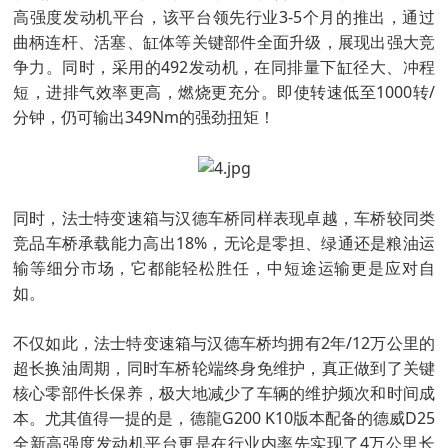
高强度发动机平台，该平台领先行业3-5个月的推出，通过
曲柄连杆、活塞、缸体等关键部件全面升级，展现出强大竞
争力。同时，采用的492发动机，在同排量下缸径大、冲程
短，进排气效率更高，燃烧更充分。即使转速低至1000转/
分钟，仍可输出349Nm的强劲扭矩！
同时，法士特变速箱与汉德车桥同样表现卓越，车桥较同类
竞品车桥承载能力高出18%，无论是零担、绿通还是粮油运
输等细分市场，它都能轻松胜任，中短途运输更是应对自
如。
不仅如此，法士特变速箱与汉德车桥均拥有2年/12万公里的
超长换油周期，同时车桥轮端终身免维护，真正做到了关键
核心零部件长保养，极大地减少了车辆的维护频次和时间成
本。尤其值得一提的是，德龍G200 K10版本配备的德威D25
全新高强度发动机平台更是在行业内率先实现了4万公里长