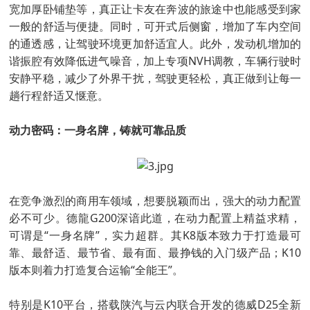
宽加厚卧铺垫等，真正让卡友在奔波的旅途中也能感受到家
一般的舒适与便捷。同时，可开式后侧窗，增加了车内空间
的通透感，让驾驶环境更加舒适宜人。此外，发动机增加的
谐振腔有效降低进气噪音，加上专项NVH调教，车辆行驶时
安静平稳，减少了外界干扰，驾驶更轻松，真正做到让每一
趟行程舒适又惬意。
动力密码：一身名牌，铸就可靠品质
在竞争激烈的商用车领域，想要脱颖而出，强大的动力配置
必不可少。德龍G200深谙此道，在动力配置上精益求精，
可谓是“一身名牌”，实力超群。其K8版本致力于打造最可
靠、最舒适、最节省、最有面、最挣钱的入门级产品；K10
版本则着力打造复合运输“全能王”。
特别是K10平台，搭载陕汽与云内联合开发的德威D25全新