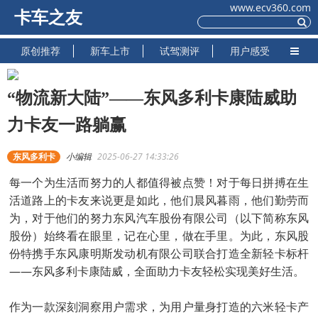
www.ecv360.com
卡车之友
原创推荐
新车上市
试驾测评
用户感受
“物流新大陆”——东风多利卡康陆威助
力卡友一路躺赢
东风多利卡
小编辑
2025-06-27 14:33:26
每一个为生活而努力的人都值得被点赞！对于每日拼搏在生
活道路上的卡友来说更是如此，他们晨风暮雨，他们勤劳而
为，对于他们的努力东风汽车股份有限公司（以下简称东风
股份）始终看在眼里，记在心里，做在手里。为此，东风股
份特携手东风康明斯发动机有限公司联合打造全新轻卡标杆
——东风多利卡康陆威，全面助力卡友轻松实现美好生活。
作为一款深刻洞察用户需求，为用户量身打造的六米轻卡产