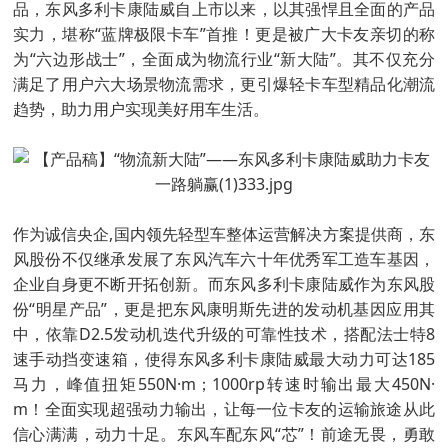
品，东风多利卡康陆威自上市以来，以其强悍且全面的产品
实力，堪称“蓝牌极限卡车”首推！更是被广大卡友亲切的称
为“六边形战士”，全面成为物流行业“新大陆”。其不仅充分
满足了用户六大场景物流需求，更引爆轻卡车型精品化潮流
趋势，助力用户实现美好用车生活。
作为诚信央企,国内领先轻型车整体运营解决方案提供商，东
风股份不仅继承发展了东风汽车六十年优秀军工造车基因，
企业自身更不断开拓创新。而东风多利卡康陆威作为东风股
份“明星产品”，更是把东风康明斯先进的发动机基因应用其
中，依靠D2.5发动机迭代升级的可靠性技术，搭配法士特8
速手动挡变速箱，使得东风多利卡康陆威最大动力可达185
马力，峰值扭矩550N·m；1000rp转速时输出最大450N·
m！全面实现超强动力输出，让每一位卡友的运输旅途从此
信心满满，动力十足。东风车配东风“芯”！前途无畏，勇敢