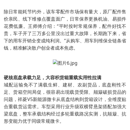
除日常能耗节约外，该车零配件市场保有量大，原厂配件售
价亲民、线下维修点覆盖面广，日常保养更换机油、易损件
花费低廉。王师傅介绍：“平时按时常规保养，配件好找不
贵，车子开了三万多公里没出过重大故障，长期跑下来，省
下的用车开销全变成纯利润。”从购车、用车到维保全链条省
钱，精准解决散户创业者成本焦虑。
硬核底盘承载力足，大容积货箱重载实用性拉满
城配运输免不了满载生鲜、建材、农副货品，底盘刚性不
足、货箱空间局促，很容易出现载货受限、颠簸破损货品的
问题，祥菱V5新能源微卡从底盘结构到货箱设计，全维度贴
合重载货运需求。车型采用行业升级双横臂悬架搭配加强大
梁底盘，整车承载结构经过多轮重载路况实测，抗颠簸、抗
形变能力优于同级常规微卡。