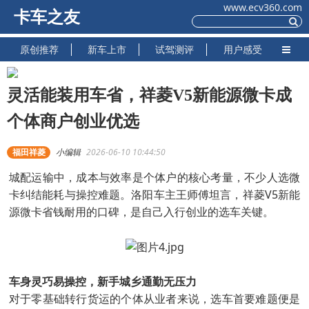
www.ecv360.com
卡车之友
原创推荐
新车上市
试驾测评
用户感受
灵活能装用车省，祥菱V5新能源微卡成
个体商户创业优选
福田祥菱
小编辑
2026-06-10 10:44:50
城配运输中，成本与效率是个体户的核心考量，不少人选微
卡纠结能耗与操控难题。洛阳车主王师傅坦言，祥菱V5新能
源微卡省钱耐用的口碑，是自己入行创业的选车关键。
车身灵巧易操控，新手城乡通勤无压力
对于零基础转行货运的个体从业者来说，选车首要难题便是