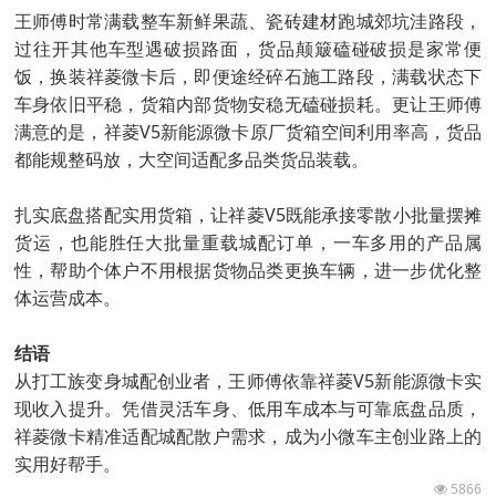
王师傅时常满载整车新鲜果蔬、瓷砖建材跑城郊坑洼路段，
过往开其他车型遇破损路面，货品颠簸磕碰破损是家常便
饭，换装祥菱微卡后，即便途经碎石施工路段，满载状态下
车身依旧平稳，货箱内部货物安稳无磕碰损耗。更让王师傅
满意的是，祥菱V5新能源微卡原厂货箱空间利用率高，货品
都能规整码放，大空间适配多品类货品装载。
扎实底盘搭配实用货箱，让祥菱V5既能承接零散小批量摆摊
货运，也能胜任大批量重载城配订单，一车多用的产品属
性，帮助个体户不用根据货物品类更换车辆，进一步优化整
体运营成本。
结语
从打工族变身城配创业者，王师傅依靠祥菱V5新能源微卡实
现收入提升。凭借灵活车身、低用车成本与可靠底盘品质，
祥菱微卡精准适配城配散户需求，成为小微车主创业路上的
实用好帮手。
5866