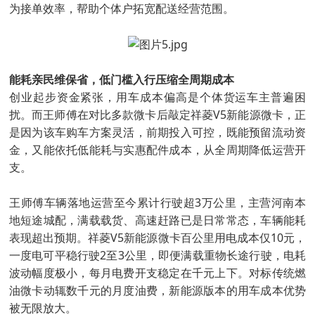
为接单效率，帮助个体户拓宽配送经营范围。
能耗亲民维保省，低门槛入行压缩全周期成本
创业起步资金紧张，用车成本偏高是个体货运车主普遍困
扰。而王师傅在对比多款微卡后敲定祥菱V5新能源微卡，正
是因为该车购车方案灵活，前期投入可控，既能预留流动资
金，又能依托低能耗与实惠配件成本，从全周期降低运营开
支。
王师傅车辆落地运营至今累计行驶超3万公里，主营河南本
地短途城配，满载载货、高速赶路已是日常常态，车辆能耗
表现超出预期。祥菱V5新能源微卡百公里用电成本仅10元，
一度电可平稳行驶2至3公里，即便满载重物长途行驶，电耗
波动幅度极小，每月电费开支稳定在千元上下。对标传统燃
油微卡动辄数千元的月度油费，新能源版本的用车成本优势
被无限放大。