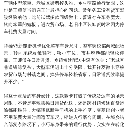
车辆体型笨重、老城区街巷掉头难、乡村窄路通行受限，这
也是王师傅当初选车时最担心的问题。常年务工没有货车驾
驶经验的他，此前试驾多款同级微卡，普遍存在车身宽大、
转向笨重的短板，进农贸市场、老旧小区装卸货时常因为停
车耗费大量时间。
祥菱V5新能源微卡优化整车车身尺寸，整车调校偏向城配场
景，转向系统灵敏轻巧，狭小车位、市井窄巷都能轻松停
靠。王师傅在日常进货、乡镇短途配送中深有体会：“老城区
巷道错综复杂，大型车辆进出十分受限，我开祥菱微卡穿梭
农贸市场与村镇之间，掉头停车轻松省事，日常送货效率提
升不少。”
得益于灵活的车身设计，这款微卡打破了传统货运车的场景
局限，不管是零散摆摊日用货配送，还是跨村镇短途百货运
输都能胜任，大幅降低新手司机的上手难度，零基础创业者
不用花费大量时间适应车况，缩短入行磨合周期。在城乡结
合部复杂路况下，小巧车身带来的通行优势，实实在在转化