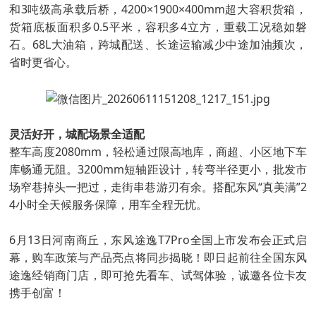
和3吨级高承载后桥，4200×1900×400mm超大容积货箱，
货箱底板面积多0.5平米，容积多4立方，重载工况稳如磐
石。68L大油箱，跨城配送、长途运输减少中途加油频次，
省时更省心。
灵活好开，城配场景全适配
整车高度2080mm，轻松通过限高地库，商超、小区地下车
库畅通无阻。3200mm短轴距设计，转弯半径更小，批发市
场窄巷掉头一把过，走街串巷游刃有余。搭配东风“真美满”2
4小时全天候服务保障，用车全程无忧。
6月13日河南商丘，东风途逸T7Pro全国上市发布会正式启
幕，购车政策与产品亮点将同步揭晓！即日起前往全国东风
途逸经销商门店，即可抢先看车、试驾体验，诚邀各位卡友
携手创富！