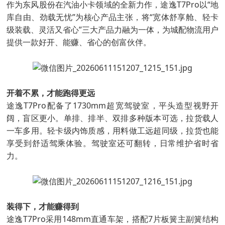
作为东风股份在汽油小卡领域的全新力作，途逸T7Pro以“地
库自由、劲载无忧”为核心产品主张，将“宽体舒享舱、轻卡
级装载、灵活又省心”三大产品力融为一体，为城配物流用户
提供一款好开、能赚、省心的创富伙伴。
开着不累，才能跑得更远
途逸T7Pro配备了1730mm超宽驾驶室，平头造型视野开
阔，盲区更小。单排、排半、双排多种版本可选，拉货载人
一车多用。轻卡级内饰质感，用料做工远超同级，拉货也能
享受到舒适驾乘体验。驾驶室还可翻转，日常维护省时省
力。
装得下，才能赚得到
途逸T7Pro采用148mm直通车架，搭配7片板簧主副簧结构