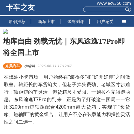
www.ecv360.com
卡车之友
原创推荐
新车上市
试驾测评
用户感受
地库自由 劲载无忧｜东风途逸T7Pro即
将全国上市
东风汽车
小编辑
2026-06-11 17:12:47
在燃油小卡市场，用户始终在“装得多”和“好开好停”之间做
取舍。轴距长的车货箱大，但巷子掉头费劲、老城区寸步难
行；轴距短的车灵活，但货箱尺寸受限、一趟拉不完得跑两
趟。东风途逸T7Pro的到来，正是为了打破这一困局——它
用3200mm短轴距配合4200mm超大货箱，实现了“长货
箱、短轴距”的黄金组合，让用户不必在装载能力和操控灵活
性之间二选一。