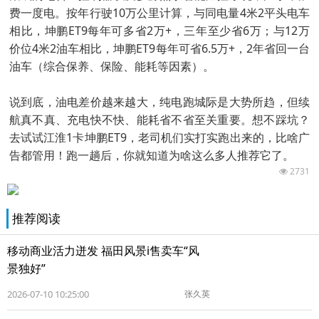
费一度电。按年行驶10万公里计算，与同电量4米2平头电车
相比，坤鹏ET9每年可多省2万+，三年至少省6万；与12万
价位4米2油车相比，坤鹏ET9每年可省6.5万+，2年省回一台
油车（综合保养、保险、能耗等因素）。
说到底，油电差价越来越大，纯电跑城际是大势所趋，但续
航真不真、充电快不快、能耗省不省至关重要。想不踩坑？
去试试江淮1卡坤鹏ET9，老司机们实打实跑出来的，比啥广
告都管用！跑一趟后，你就知道为啥这么多人推荐它了。
2731
推荐阅读
移动商业活力迸发 福田风景i售卖车“风
景独好”
2026-07-10 10:25:00
张久英