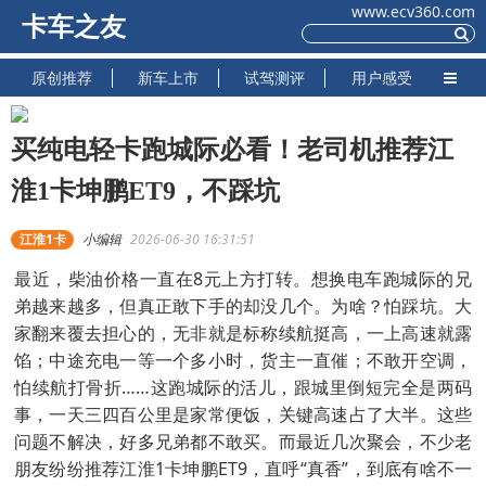
www.ecv360.com
卡车之友
原创推荐
新车上市
试驾测评
用户感受
买纯电轻卡跑城际必看！老司机推荐江
淮1卡坤鹏ET9，不踩坑
江淮1卡
小编辑
2026-06-30 16:31:51
最近，柴油价格一直在8元上方打转。想换电车跑城际的兄
弟越来越多，但真正敢下手的却没几个。为啥？怕踩坑。大
家翻来覆去担心的，无非就是标称续航挺高，一上高速就露
馅；中途充电一等一个多小时，货主一直催；不敢开空调，
怕续航打骨折……这跑城际的活儿，跟城里倒短完全是两码
事，一天三四百公里是家常便饭，关键高速占了大半。这些
问题不解决，好多兄弟都不敢买。而最近几次聚会，不少老
朋友纷纷推荐江淮1卡坤鹏ET9，直呼“真香”，到底有啥不一