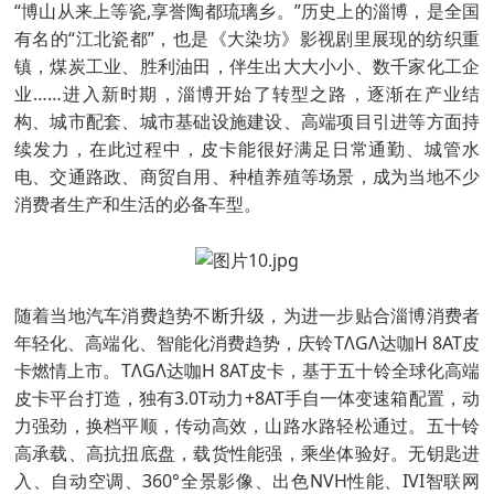
“博山从来上等瓷,享誉陶都琉璃乡。”历史上的淄博，是全国
有名的“江北瓷都”，也是《大染坊》影视剧里展现的纺织重
镇，煤炭工业、胜利油田，伴生出大大小小、数千家化工企
业……进入新时期，淄博开始了转型之路，逐渐在产业结
构、城市配套、城市基础设施建设、高端项目引进等方面持
续发力，在此过程中，皮卡能很好满足日常通勤、城管水
电、交通路政、商贸自用、种植养殖等场景，成为当地不少
消费者生产和生活的必备车型。
随着当地汽车消费趋势不断升级，为进一步贴合淄博消费者
年轻化、高端化、智能化消费趋势，庆铃TΛGΛ达咖H 8AT皮
卡燃情上市。TΛGΛ达咖H 8AT皮卡，基于五十铃全球化高端
皮卡平台打造，独有3.0T动力+8AT手自一体变速箱配置，动
力强劲，换档平顺，传动高效，山路水路轻松通过。五十铃
高承载、高抗扭底盘，载货性能强，乘坐体验好。无钥匙进
入、自动空调、360°全景影像、出色NVH性能、IVI智联网