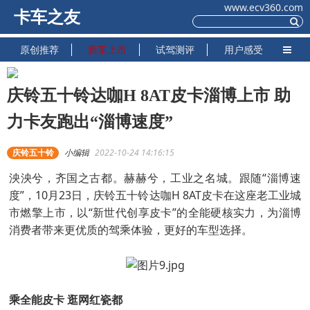
www.ecv360.com
卡车之友
原创推荐
新车上市
试驾测评
用户感受
庆铃五十铃达咖H 8AT皮卡淄博上市 助
力卡友跑出“淄博速度”
庆铃五十铃
小编辑
2022-10-24 14:16:15
泱泱兮，齐国之古都。赫赫兮，工业之名城。跟随“淄博速
度”，10月23日，庆铃五十铃达咖H 8AT皮卡在这座老工业城
市燃擎上市，以“新世代创享皮卡”的全能硬核实力，为淄博
消费者带来更优质的驾乘体验，更好的车型选择。
乘全能皮卡 逛网红瓷都