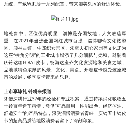
系统、车载WIFI等一系列配置，带来媲美SUV的舒适体验。
地处鲁中，区位优势明显，淄博是齐国故地，人文底蕴厚
重，在2021年当选全国网红城市百强，淄博聊斋文化旅游
区、颜神古镇、牛郎织女景区、朱彦夫初心家园等文化IP为
这座“棱角分明”的工业城市增添了几分细腻与柔和。驾驶着
庆铃达咖H 8AT皮卡，畅游这座齐文化发源地和美食之城，
品地域特色浓厚的风景、文化、美食。开着皮卡感受这座城
市的发展，畅享皮卡带来的乐趣。
上市享壕礼 铃粉来报道
凭借深耕行业37年的经验和专业积累，通过持续消化吸收五
十铃百年造车精髓，凭借“可靠耐用、性能出色、经济省油、
舒适安全”的产品特点，深受淄博消费者青睐，庆铃五十铃皮
卡的超高品质给地区消费者留下了深刻印象。