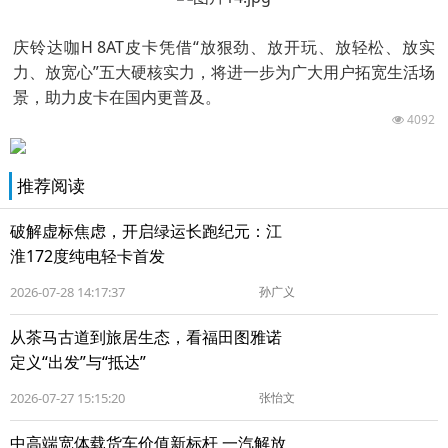
庆铃达咖H 8AT皮卡凭借“放狠劲、放开玩、放轻松、放实
力、放宽心”五大硬核实力，将进一步为广大用户拓宽生活场
景，助力皮卡在国内更普及。
4092
推荐阅读
破解虚标焦虑，开启绿运长跑纪元：江
淮172度纯电轻卡首发
2026-07-28 14:17:37
孙广义
从茶马古道到旅居生态，看福田图雅诺
定义“出发”与“抵达”
2026-07-27 15:15:20
张怡文
中高端宽体载货车价值新标杆 一汽解放