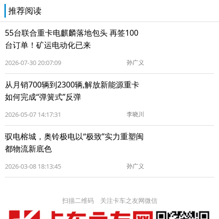
推荐阅读
55台联合重卡电麒麟落地包头 再签100
台订单！矿运电动化已来
2026-07-30 20:07:09
孙广义
从月销700辆到2300辆,解放新能源重卡
如何完成“弹簧式”反弹
2026-05-07 14:17:31
李晓川
驭电榕城，奥铃极电以“极致”实力重塑闽
都物流新底色
2026-03-08 18:13:45
孙广义
扫描二维码 关注卡车之友网微信