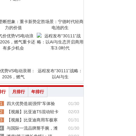
垄断想象：重卡新势
定胜场景：宁德时代轻商
力的价值
电池的生
优势VS电动浪潮：
远程发布“30111”战略：
2026，燃气
以AI与生
排行
月排行
年排行
1
四大优势造就强悍“车体验
01/30
2
【视频】比亚迪T5混动轻卡
02/03
3
【视频】比亚迪商用车极寒
01/31
4
与国际一流品牌掰手腕，潍
01/30