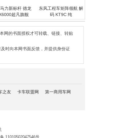
马力新标杆 德龙
东风工程车矩阵领航 解
X6000超凡旗舰
码 KT9C 纯
得本网的书面授权才可转载、链接、转贴
请及时向本网书面反馈，并提供身份证
车之友
卡车联盟网
第一商用车网
航
11010502047546号