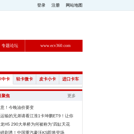
登录
注册
网站地图
专题论坛
www.ecv360.com
卡中卡
轻卡微卡
皮卡小卡
进口卡车
日聚焦
更多
注意！今晚油价要变
运输的兄弟请看江淮1卡坤鹏ET9！让你
龙H5 290大单桥为何被称为“四缸天花
重磅剧透！中国重汽豪沃KS即将登场