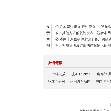
① 凡本网注明来源为"原创"的所
免
或以其他方式的复制发表，违者本网
责
② 本网非原创稿件来源于客户供稿
声
明、权属证明及详细的侵权情况证明
明
友情链接
卡车之友
提加Trucker+
电车资源
环球卡车网
商用汽车新闻
中国卡车
版权所有 北京卡车之