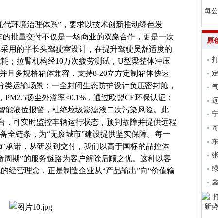
每公
建现代环境治理体系”，要求以技术创新推动绿色发
车的批量交付不仅是一场商业的双赢合作，更是一次
原
车采用的半长头驾驶室设计，在提升驾驶员舒适度的
耗；拉臂机构经10万次疲劳测试，U型梁整体冲压
并且多规格箱体兼容，支持8-20立方定制箱体快速
等分类运输场景；一全封闭生态防护设计负压密封舱，
气
M2.5扬尘外溢率<0.1%，通过欧盟CE环保认证；
远
智能液位报警，杜绝垃圾渗滤液二次污染风险。此
云平台，可实时监控车辆运行状态，预判故障并提供远程
装备全链条，为“无废城市”建设提供坚实保障。每一
市‘承诺，从研发到交付，我们以高于国标的品控体
张
命周期”的服务链路为客户解除后顾之忧。这种以客
的经营理念，正是制造企业从“产品输出”向“价值输