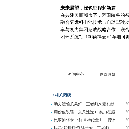
未来展望，绿色征程起新篇
在共建美丽城市下，环卫装备的
融合氢燃料电池技术与自动驾驶
车与凯力集团达成战略合作，联合
闭环系统”。100辆祥菱V1车厢
咨询中心
返回顶部
>相关阅读
助力运输瓜果鲜，王者归来豪礼献
20
用价值说话！东风途逸T7实力征服
20
比亚迪轿卡T4订单持续攀升，累计
20
快递“新标杆”登陆羊城，王者归
20