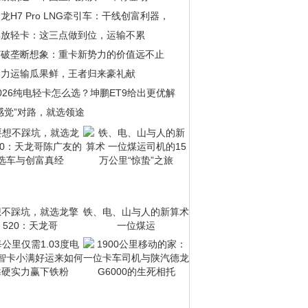
龙H7 Pro LNG牵引车：干线创富利器，
解放轻卡：这三点做到位，运输不累
打破垄断想象：重卡新势力的价值远不止
助力运输瓜果鲜，王者归来豪礼献
026纯电轻卡怎么选？坤鹏ET9给出更优解
感觉”对路，就选领途
想不踩坑，就选龙擎
铁、电、山与人的新算术
520：天龙哥
一位煤运