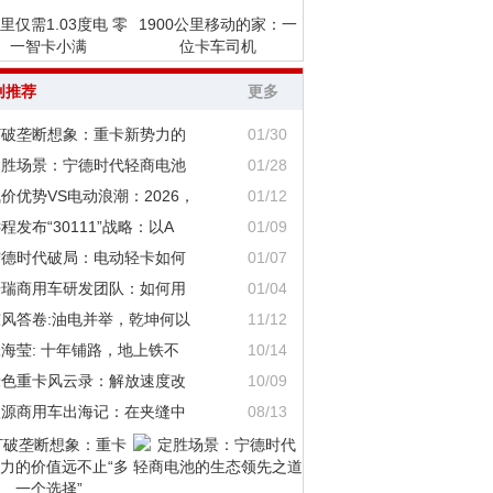
里仅需1.03度电 零
1900公里移动的家：一
一智卡小满
位卡车司机
创推荐
更多
打破垄断想象：重卡新势力的
01/30
定胜场景：宁德时代轻商电池
01/28
价优势VS电动浪潮：2026，
01/12
程发布“30111”战略：以A
01/09
宁德时代破局：电动轻卡如何
01/07
奇瑞商用车研发团队：如何用
01/04
东风答卷:油电并举，乾坤何以
11/12
海莹: 十年铺路，地上铁不
10/14
绿色重卡风云录：解放速度改
10/09
鑫源商用车出海记：在夹缝中
08/13