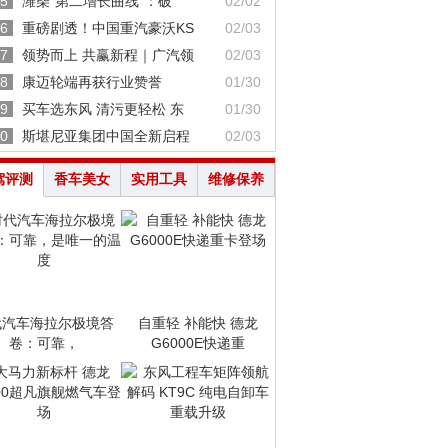
5
潍柴“第二增长曲线”：破
02/02
6
重磅剧透！中国重汽豪沃KS
02/03
7
领势而上 共赢新程｜广汽领
02/03
8
康迈轮端再获行业赞誉
01/30
9
买车选东风 清污更轻松 东
01/30
0
斯堪尼亚集团中国全新启程
02/03
驾评测
香车美女
实用工具
维修保养
代汽车海拉尔极境答
自重轻 补能快 德龙
卷：可靠，
G6000E快递重