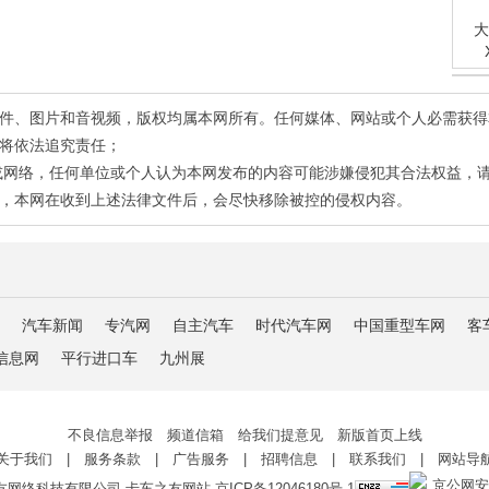
大
有稿件、图片和音视频，版权均属本网所有。任何媒体、网站或个人必需获
将依法追究责任；
或网络，任何单位或个人认为本网发布的内容可能涉嫌侵犯其合法权益，
，本网在收到上述法律文件后，会尽快移除被控的侵权内容。
汽车新闻
专汽网
自主汽车
时代汽车网
中国重型车网
客
信息网
平行进口车
九州展
不良信息举报 频道信箱 给我们提意见 新版首页上线
关于我们
|
服务条款
|
广告服务
|
招聘信息
|
联系我们
|
网站导
京公网安备 
友网络科技有限公司 卡车之友网站
京ICP备12046180号-1