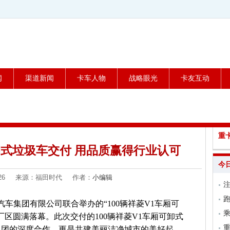
闻
渠道新闻
卡车人物
战略眼光
卡友互动
重
可卸式垃圾车交付 用品质赢得行业认可
今
03-26 来源：福田时代 作者：
小编辑
跑
力汽车集团有限公司联合举办的“100辆祥菱V1车厢可
乘
区圆满落幕。此次交付的100辆祥菱V1车厢可卸式
集团的深度合作，更是共建美丽洁净城市的美好起