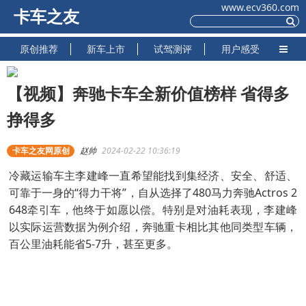
www.ecv360.com
卡车之友
原创推荐
新车上市
试驾测评
用户感受
【视频】奔驰卡车全新价值榜样 省得多
挣得多
卡车之友网原创
赵帅
2024-02-22 10:36:19
冷藏运输车主李建峰一直希望能找到集经济、安全、舒适、
可靠于一身的“得力干将”，自从选择了480马力奔驰Actros 2
648牵引车，他终于如愿以偿。特别是对油耗表现，李建峰
以实际运营数据为例介绍，奔驰重卡相比其他同类型车辆，
百公里油耗能省5-7升，甚至更多。