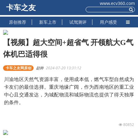
www.ecv360.com
卡车之友
原创推荐
新车上市
试驾测评
用户感受
【视频】超大空间+超省气 开领航大G气
体机巴适得很
卡车之友网原创
赵帅
2024-07-20 13:31:12
川渝地区天然气资源丰富，使用成本低，燃气车型自然成为
卡友们的最佳选择。重庆地缘广阔，作为西南地区的重工业
中心且交通发达，为城配物流和城际物流也提供了得天独厚
的条件。
80852