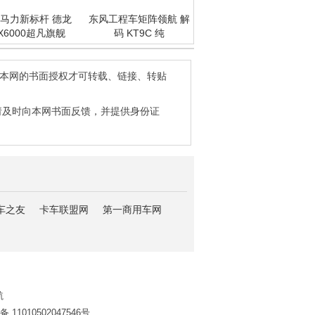
马力新标杆 德龙
东风工程车矩阵领航 解
X6000超凡旗舰
码 KT9C 纯
得本网的书面授权才可转载、链接、转贴
请及时向本网书面反馈，并提供身份证
车之友
卡车联盟网
第一商用车网
航
11010502047546号