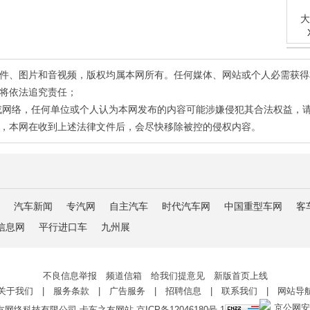
大
有稿件、图片和音视频，版权均属本网所有。任何媒体、网站或个人必需获
将依法追究责任；
或网络，任何单位或个人认为本网发布的内容可能涉嫌侵犯其合法权益，
，本网在收到上述法律文件后，会尽快移除被控的侵权内容。
汽车新闻
专汽网
自主汽车
时代汽车网
中国重型车网
客
信息网
平行进口车
九州展
不良信息举报 频道信箱 给我们提意见 新版首页上线
关于我们
|
服务条款
|
广告服务
|
招聘信息
|
联系我们
|
网站导
京公网安备 
友网络科技有限公司 卡车之友网站
京ICP备12046180号-1