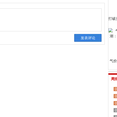
打破
气价
周
0
0
0
0