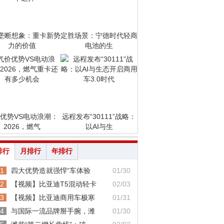
垄断想象：重卡新势
定胜场景：宁德时代轻商
力的价值
电池的生
优势VS电动浪潮：
远程发布“30111”战略：
2026，燃气
以AI与生
排行
月排行
年排行
1
四大优势造就强悍“车体验
01/30
2
【视频】比亚迪T5混动轻卡
02/03
3
【视频】比亚迪商用车极寒
01/31
4
与国际一流品牌掰手腕，潍
01/30