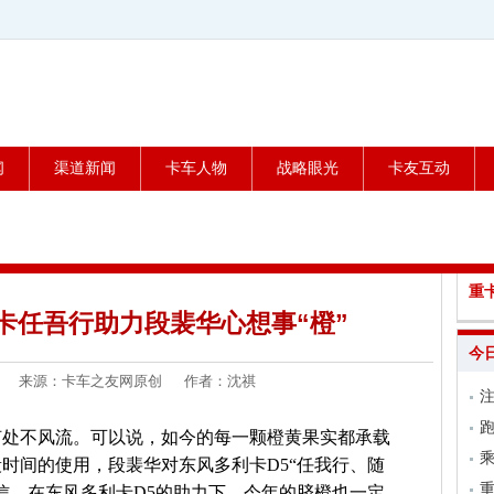
闻
渠道新闻
卡车人物
战略眼光
卡友互动
重
卡任吾行助力段裴华心想事“橙”
今
1-22 来源：卡车之友网原创 作者：沈祺
跑
何处不风流。可以说，如今的每一颗橙黄果实都承载
乘
时间的使用，段裴华对东风多利卡D5“任我行、随
信，在东风多利卡D5的助力下，今年的脐橙也一定