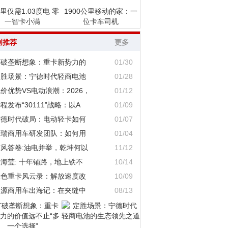
里仅需1.03度电 零
1900公里移动的家：一
一智卡小满
位卡车司机
创推荐
更多
打破垄断想象：重卡新势力的
01/30
定胜场景：宁德时代轻商电池
01/28
价优势VS电动浪潮：2026，
01/12
程发布“30111”战略：以A
01/09
宁德时代破局：电动轻卡如何
01/07
奇瑞商用车研发团队：如何用
01/04
东风答卷:油电并举，乾坤何以
11/12
海莹: 十年铺路，地上铁不
10/14
绿色重卡风云录：解放速度改
10/09
鑫源商用车出海记：在夹缝中
08/13