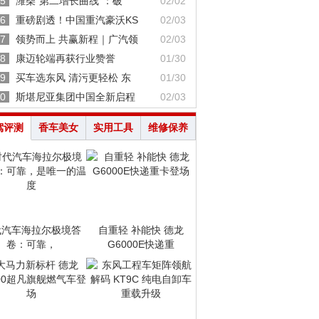
5
潍柴“第二增长曲线”：破
02/02
6
重磅剧透！中国重汽豪沃KS
02/03
7
领势而上 共赢新程｜广汽领
02/03
8
康迈轮端再获行业赞誉
01/30
9
买车选东风 清污更轻松 东
01/30
0
斯堪尼亚集团中国全新启程
02/03
驾评测
香车美女
实用工具
维修保养
代汽车海拉尔极境答
自重轻 补能快 德龙
卷：可靠，
G6000E快递重