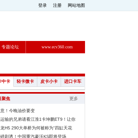
登录
注册
网站地图
专题论坛
www.ecv360.com
卡中卡
轻卡微卡
皮卡小卡
进口卡车
日聚焦
更多
注意！今晚油价要变
运输的兄弟请看江淮1卡坤鹏ET9！让你
龙H5 290大单桥为何被称为“四缸天花
重磅剧透！中国重汽豪沃KS即将登场