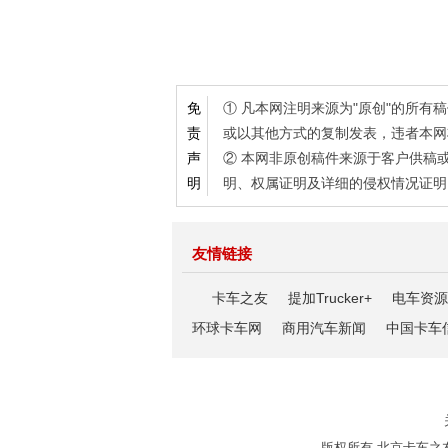
① 凡本网注明来源为"原创"的所
免
或以其他方式的复制发表，违者本网
责
② 本网非原创稿件来源于客户供稿
声
明、权属证明及详细的侵权情况证明
明
友情链接
卡车之友
提加Trucker+
电车资源
环球卡车网
商用汽车新闻
中国卡车
版权所有 北京卡车之