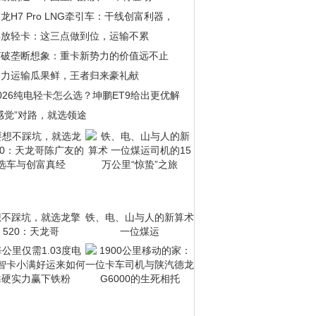
龙H7 Pro LNG牵引车：干线创富利器，
解放轻卡：这三点做到位，运输不累
打破垄断想象：重卡新势力的价值远不止
助力运输瓜果鲜，王者归来豪礼献
026纯电轻卡怎么选？坤鹏ET9给出更优解
感觉”对路，就选领途
想不踩坑，就选龙擎
铁、电、山与人的新算术
520：天龙哥
一位煤运