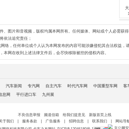
大
有稿件、图片和音视频，版权均属本网所有。任何媒体、网站或个人必需获
将依法追究责任；
或网络，任何单位或个人认为本网发布的内容可能涉嫌侵犯其合法权益，
，本网在收到上述法律文件后，会尽快移除被控的侵权内容。
汽车新闻
专汽网
自主汽车
时代汽车网
中国重型车网
客
信息网
平行进口车
九州展
不良信息举报 频道信箱 给我们提意见 新版首页上线
关于我们
|
服务条款
|
广告服务
|
招聘信息
|
联系我们
|
网站导
京公网安备 
友网络科技有限公司 卡车之友网站
京ICP备12046180号-1