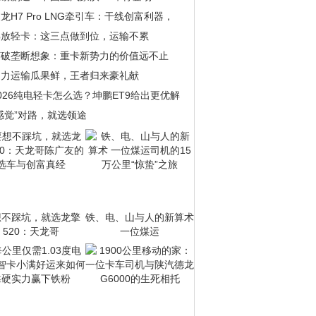
龙H7 Pro LNG牵引车：干线创富利器，
解放轻卡：这三点做到位，运输不累
打破垄断想象：重卡新势力的价值远不止
助力运输瓜果鲜，王者归来豪礼献
026纯电轻卡怎么选？坤鹏ET9给出更优解
感觉”对路，就选领途
想不踩坑，就选龙擎
铁、电、山与人的新算术
520：天龙哥
一位煤运