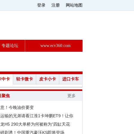
登录
注册
网站地图
专题论坛
www.ecv360.com
卡中卡
轻卡微卡
皮卡小卡
进口卡车
日聚焦
更多
注意！今晚油价要变
运输的兄弟请看江淮1卡坤鹏ET9！让你
龙H5 290大单桥为何被称为“四缸天花
重磅剧透！中国重汽豪沃KS即将登场