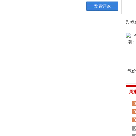
打破
气价
周
0
0
0
0