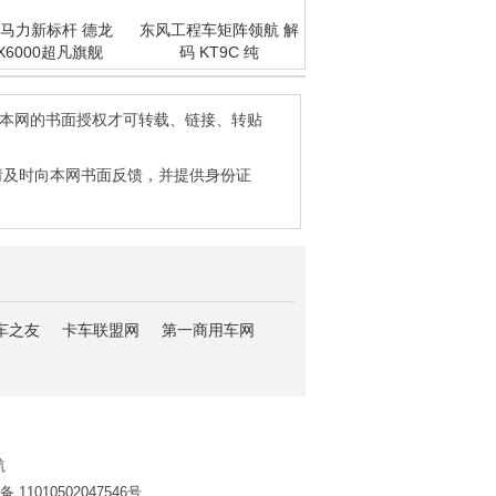
马力新标杆 德龙
东风工程车矩阵领航 解
X6000超凡旗舰
码 KT9C 纯
得本网的书面授权才可转载、链接、转贴
请及时向本网书面反馈，并提供身份证
车之友
卡车联盟网
第一商用车网
航
11010502047546号