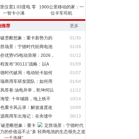
里仅需1.03度电 零
1900公里移动的家：一
一智卡小满
位卡车司机
创推荐
更多
打破垄断想象：重卡新势力的
01/30
定胜场景：宁德时代轻商电池
01/28
价优势VS电动浪潮：2026，
01/12
程发布“30111”战略：以A
01/09
宁德时代破局：电动轻卡如何
01/07
奇瑞商用车研发团队：如何用
01/04
东风答卷:油电并举，乾坤何以
11/12
海莹: 十年铺路，地上铁不
10/14
绿色重卡风云录：解放速度改
10/09
鑫源商用车出海记：在夹缝中
08/13