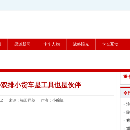
闻
渠道新闻
卡车人物
战略眼光
卡友互动
重
Q双排小货车是工具也是伙伴
今
05-12 来源：福田祥菱 作者：
小编辑
跑
乘