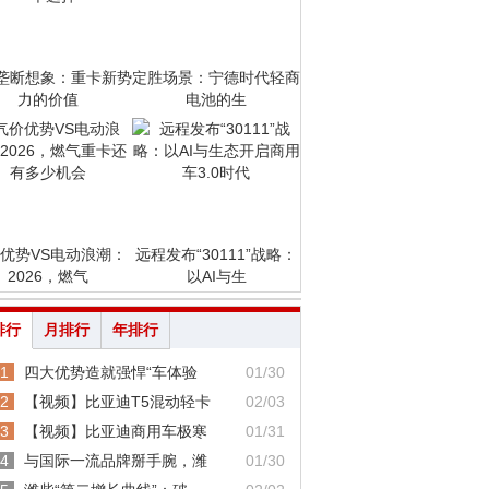
垄断想象：重卡新势
定胜场景：宁德时代轻商
力的价值
电池的生
优势VS电动浪潮：
远程发布“30111”战略：
2026，燃气
以AI与生
排行
月排行
年排行
1
四大优势造就强悍“车体验
01/30
2
【视频】比亚迪T5混动轻卡
02/03
3
【视频】比亚迪商用车极寒
01/31
4
与国际一流品牌掰手腕，潍
01/30