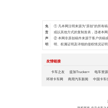
① 凡本网注明来源为"原创"的所
免
或以其他方式的复制发表，违者本网
责
② 本网非原创稿件来源于客户供稿
声
明、权属证明及详细的侵权情况证明
明
友情链接
卡车之友
提加Trucker+
电车资源
环球卡车网
商用汽车新闻
中国卡车
版权所有 北京卡车之