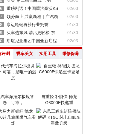
5
潍柴“第二增长曲线”：破
02/02
6
重磅剧透！中国重汽豪沃KS
02/03
7
领势而上 共赢新程｜广汽领
02/03
8
康迈轮端再获行业赞誉
01/30
9
买车选东风 清污更轻松 东
01/30
0
斯堪尼亚集团中国全新启程
02/03
驾评测
香车美女
实用工具
维修保养
代汽车海拉尔极境答
自重轻 补能快 德龙
卷：可靠，
G6000E快递重