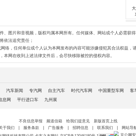
大
有稿件、图片和音视频，版权均属本网所有。任何媒体、网站或个人必需获
将依法追究责任；
或网络，任何单位或个人认为本网发布的内容可能涉嫌侵犯其合法权益，
，本网在收到上述法律文件后，会尽快移除被控的侵权内容。
汽车新闻
专汽网
自主汽车
时代汽车网
中国重型车网
客
信息网
平行进口车
九州展
不良信息举报 频道信箱 给我们提意见 新版首页上线
关于我们
|
服务条款
|
广告服务
|
招聘信息
|
联系我们
|
网站导
京公网安备 
友网络科技有限公司 卡车之友网站
京ICP备12046180号-1