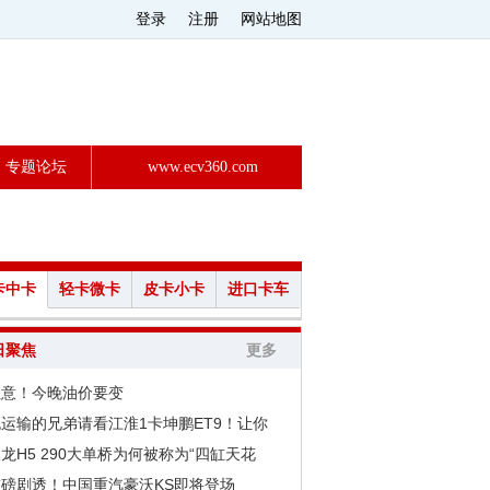
登录
注册
网站地图
专题论坛
www.ecv360.com
卡中卡
轻卡微卡
皮卡小卡
进口卡车
日聚焦
更多
注意！今晚油价要变
运输的兄弟请看江淮1卡坤鹏ET9！让你
龙H5 290大单桥为何被称为“四缸天花
重磅剧透！中国重汽豪沃KS即将登场