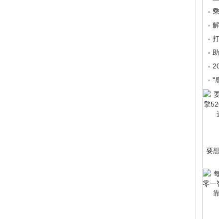
乘
2
“
要