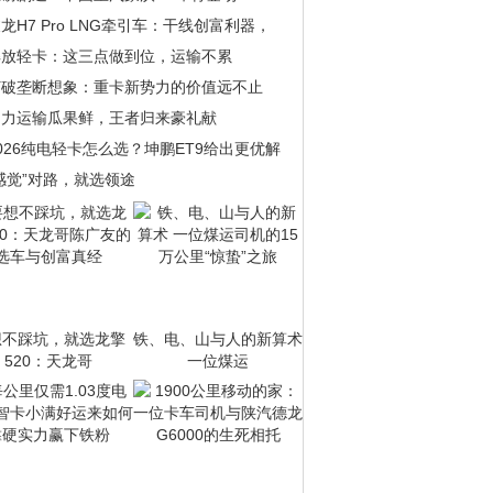
龙H7 Pro LNG牵引车：干线创富利器，
解放轻卡：这三点做到位，运输不累
打破垄断想象：重卡新势力的价值远不止
助力运输瓜果鲜，王者归来豪礼献
026纯电轻卡怎么选？坤鹏ET9给出更优解
感觉”对路，就选领途
想不踩坑，就选龙擎
铁、电、山与人的新算术
520：天龙哥
一位煤运