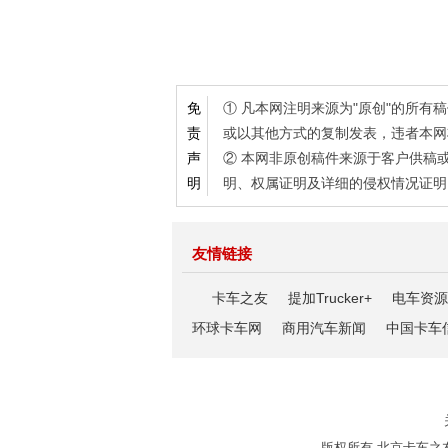
① 凡本网注明来源为"原创"的所
免
或以其他方式的复制发表，违者本网
责
② 本网非原创稿件来源于客户供稿
声
明、权属证明及详细的侵权情况证明
明
友情链接
卡车之友
提加Trucker+
电车资源
环球卡车网
商用汽车新闻
中国卡车
版权所有 北京卡车之