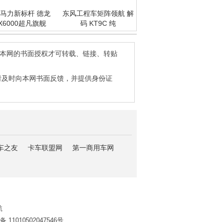
马力新标杆 德龙
东风工程车矩阵领航 解
X6000超凡旗舰
码 KT9C 纯
得本网的书面授权才可转载、链接、转贴
请及时向本网书面反馈，并提供身份证
车之友
卡车联盟网
第一商用车网
航
11010502047546号