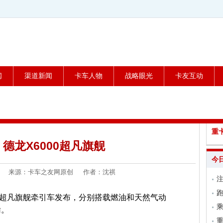
闻
渠道新闻
卡车人物
战略眼光
卡友互动
重
德龙X6000超凡旗舰
今
2-22 来源：卡车之友网原创 作者：沈祺
跑
000超凡旗舰牵引车发布，分别搭载燃油和天然气动
乘
输。