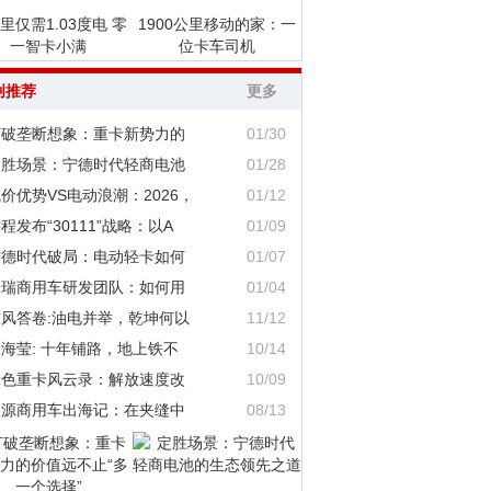
里仅需1.03度电 零
1900公里移动的家：一
一智卡小满
位卡车司机
创推荐
更多
打破垄断想象：重卡新势力的
01/30
定胜场景：宁德时代轻商电池
01/28
价优势VS电动浪潮：2026，
01/12
程发布“30111”战略：以A
01/09
宁德时代破局：电动轻卡如何
01/07
奇瑞商用车研发团队：如何用
01/04
东风答卷:油电并举，乾坤何以
11/12
海莹: 十年铺路，地上铁不
10/14
绿色重卡风云录：解放速度改
10/09
鑫源商用车出海记：在夹缝中
08/13