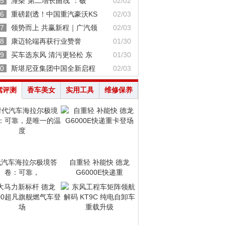
5
潍柴“第二增长曲线”：破
02/02
6
重磅剧透！中国重汽豪沃KS
02/03
7
领势而上 共赢新程｜广汽领
02/03
8
康迈轮端再获行业赞誉
01/30
9
买车选东风 清污更轻松 东
01/30
0
斯堪尼亚集团中国全新启程
02/03
驾评测
香车美女
实用工具
维修保养
代汽车海拉尔极境答
自重轻 补能快 德龙
卷：可靠，
G6000E快递重