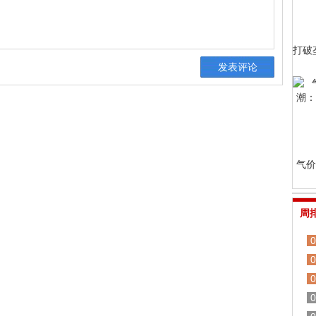
打破
气价
周
0
0
0
0