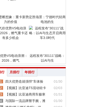
垄断想象：重卡新势
定胜场景：宁德时代轻商
力的价值
电池的生
优势VS电动浪潮：
远程发布“30111”战略：
2026，燃气
以AI与生
排行
月排行
年排行
1
四大优势造就强悍“车体验
01/30
2
【视频】比亚迪T5混动轻卡
02/03
3
【视频】比亚迪商用车极寒
01/31
4
与国际一流品牌掰手腕，潍
01/30