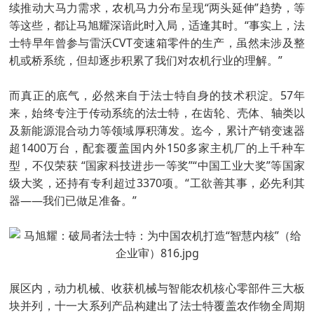
续推动大马力需求，农机马力分布呈现“两头延伸”趋势，等
等这些，都让马旭耀深谙此时入局，适逢其时。“事实上，法
士特早年曾参与雷沃CVT变速箱零件的生产，虽然未涉及整
机或桥系统，但却逐步积累了我们对农机行业的理解。”
而真正的底气，必然来自于法士特自身的技术积淀。57年
来，始终专注于传动系统的法士特，在齿轮、壳体、轴类以
及新能源混合动力等领域厚积薄发。迄今，累计产销变速器
超1400万台，配套覆盖国内外150多家主机厂的上千种车
型，不仅荣获 “国家科技进步一等奖”“中国工业大奖”等国家
级大奖，还持有专利超过3370项。“工欲善其事，必先利其
器——我们已做足准备。”
展区内，动力机械、收获机械与智能农机核心零部件三大板
块并列，十一大系列产品构建出了法士特覆盖农作物全周期