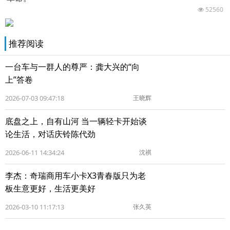
52560
推荐阅读
一台车与一群人的尊严：龚大兴的“向
上”答卷
2026-07-03 09:47:18
王晓辉
底盘之上，自有山河 当一辆轻卡开始谈
论生活，对话庆铃陈代劲
2026-06-11 14:34:24
沈祺
李杰：奇瑞商用车小卡X3青春版只为老
板生意更好，生活更美好
2026-03-10 11:17:13
张久英