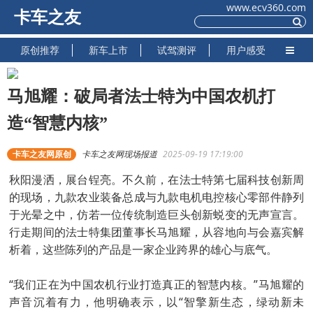
www.ecv360.com
卡车之友
原创推荐
新车上市
试驾测评
用户感受
马旭耀：破局者法士特为中国农机打
造“智慧内核”
卡车之友网原创
卡车之友网现场报道
2025-09-19 17:19:00
秋阳漫洒，展台锃亮。不久前，在法士特第七届科技创新周
的现场，九款农业装备总成与九款电机电控核心零部件静列
于光晕之中，仿若一位传统制造巨头创新蜕变的无声宣言。
行走期间的法士特集团董事长马旭耀，从容地向与会嘉宾解
析着，这些陈列的产品是一家企业跨界的雄心与底气。
“我们正在为中国农机行业打造真正的智慧内核。”马旭耀的
声音沉着有力，他明确表示，以“智擎新生态，绿动新未