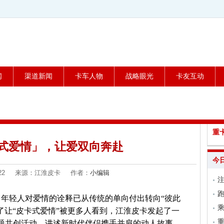
闻
渠道新闻
卡车人物
战略眼光
卡友互动
重
式爱情」，让爱双向奔赴
今
05-22 来源：江淮皮卡 作者：
小编辑
跑
年轻人对爱情的诠释已从传统的单向付出转向“彼此
乘
了让“皮卡式爱情”被更多人看到，江淮皮卡发起了一
主题共创活动，讲述新时代伴侣携手并肩的动人故事，