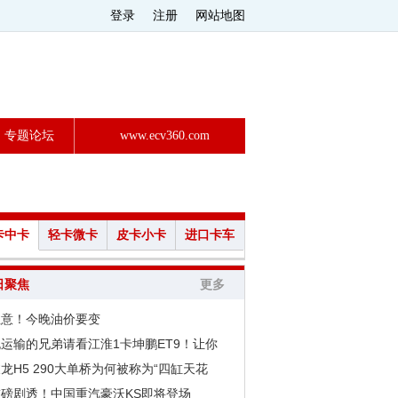
登录
注册
网站地图
专题论坛
www.ecv360.com
卡中卡
轻卡微卡
皮卡小卡
进口卡车
日聚焦
更多
注意！今晚油价要变
运输的兄弟请看江淮1卡坤鹏ET9！让你
龙H5 290大单桥为何被称为“四缸天花
重磅剧透！中国重汽豪沃KS即将登场