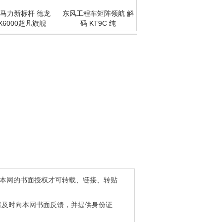
马力新标杆 德龙
东风工程车矩阵领航 解
X6000超凡旗舰
码 KT9C 纯
得本网的书面授权才可转载、链接、转贴
请及时向本网书面反馈，并提供身份证