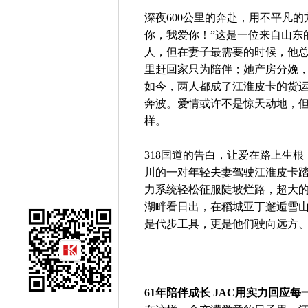
深夜600公里的奔赴，用不平凡
你，我爱你！”这是一位来自山东
人，但在妻子最需要的时候，他
里赶回家只为陪伴；她产房分娩
如今，两人都成了江淮皮卡的货
奔波。爱情或许不是惊天动地，
样。
318国道的告白，让爱在路上生根
川的一对年轻夫妻驾驶江淮皮卡
力系统轻松征服陡坡烂路，超大
湖畔看日出，在稻城亚丁邂逅雪
是代步工具，更是他们驶向远方
61年陪伴成长 JAC用实力回应每