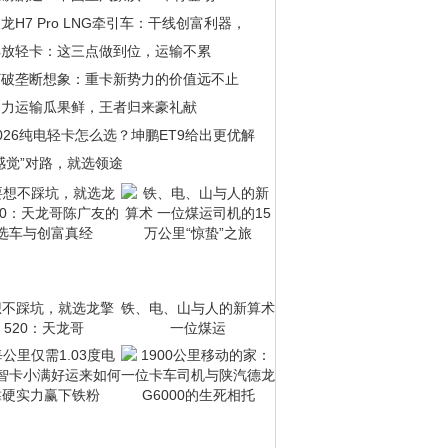
龙H7 Pro LNG牵引车：干线创富利器，
解放轻卡：这三点做到位，运输不累
打破垄断想象：重卡新势力的价值远不止
助力运输瓜果鲜，王者归来豪礼献
026纯电轻卡怎么选？坤鹏ET9给出更优解
感觉”对路，就选领途
想不踩坑，就选龙擎
铁、电、山与人的新算术
520：天龙哥
一位煤运