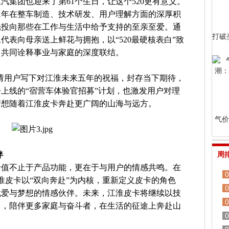
汽集团也迎来了第61个生日，让这个520更有意义。
1年在整车制造、技术研发、用户理解方面的深厚积
光投向那些在工作与生活中给予支持的至亲至爱。通
打破
代表向母亲送上鲜花与拥抱，以“520最硬核表白”致
，共同诠释事业与家庭的深度联结。
动邀请用户写下对江淮未来五年的祝福，封存当下期待，
上线的“宿营车体验官招募”计划，也激发用户对理
梦想随着江淮皮卡奔赴更广阔的山海与远方。
气价
伴
周
价值不止于产品功能，更在于与用户的情感共鸣。在
0
江淮皮卡以“双向奔赴”为内核，重新定义皮卡的角色
0
载爱与梦想的情感伙伴。未来，江淮皮卡将继续以技
0
向，陪伴更多家庭与奋斗者，在生活的征途上奔赴山
0