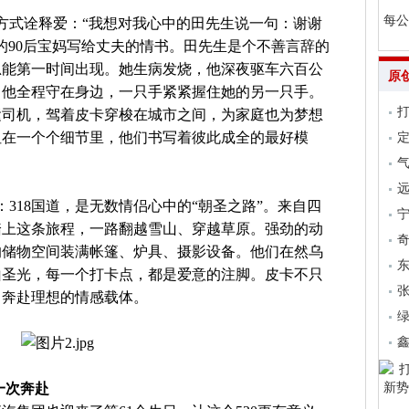
每公
的方式诠释爱：“我想对我心中的田先生说一句：谢谢
的90后宝妈写给丈夫的情书。田先生是个不善言辞的
总能第一时间出现。她生病发烧，他深夜驱车六百公
原
，他全程守在身边，一只手紧紧握住她的另一只手。
运司机，驾着皮卡穿梭在城市之间，为家庭也为梦想
但在一个个细节里，他们书写着彼此成全的最好模
气
远
：318国道，是无数情侣心中的“朝圣之路”。来自四
踏上这条旅程，一路翻越雪山、穿越草原。强劲的动
的储物空间装满帐篷、炉具、摄影设备。他们在然乌
山圣光，每一个打卡点，都是爱意的注脚。皮卡不只
张
、奔赴理想的情感载体。
一次奔赴