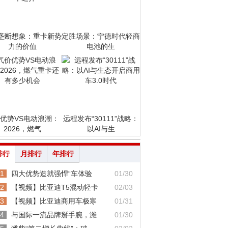
垄断想象：重卡新势
定胜场景：宁德时代轻商
力的价值
电池的生
优势VS电动浪潮：
远程发布“30111”战略：
2026，燃气
以AI与生
排行
月排行
年排行
1
四大优势造就强悍“车体验
01/30
2
【视频】比亚迪T5混动轻卡
02/03
3
【视频】比亚迪商用车极寒
01/31
4
与国际一流品牌掰手腕，潍
01/30