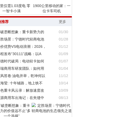
里仅需1.03度电 零
1900公里移动的家：一
一智卡小满
位卡车司机
创推荐
更多
打破垄断想象：重卡新势力的
01/30
定胜场景：宁德时代轻商电池
01/28
价优势VS电动浪潮：2026，
01/12
程发布“30111”战略：以A
01/09
宁德时代破局：电动轻卡如何
01/07
奇瑞商用车研发团队：如何用
01/04
东风答卷:油电并举，乾坤何以
11/12
海莹: 十年铺路，地上铁不
10/14
绿色重卡风云录：解放速度改
10/09
鑫源商用车出海记：在夹缝中
08/13