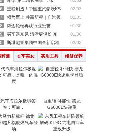
5
潍柴“第二增长曲线”：破
02/02
6
重磅剧透！中国重汽豪沃KS
02/03
7
领势而上 共赢新程｜广汽领
02/03
8
康迈轮端再获行业赞誉
01/30
9
买车选东风 清污更轻松 东
01/30
0
斯堪尼亚集团中国全新启程
02/03
驾评测
香车美女
实用工具
维修保养
代汽车海拉尔极境答
自重轻 补能快 德龙
卷：可靠，
G6000E快递重