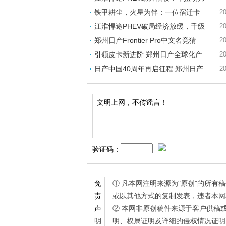
铁甲耕尘，火星为伴：一位宿迁卡
20
江淮悍途PHEV破局经济放缓，千级
20
郑州日产Frontier Pro中文名竞猜
20
引领皮卡新进阶 郑州日产全球化产
20
日产中国40周年再启征程 郑州日产
20
验证码：
① 凡本网注明来源为"原创"的所
免
或以其他方式的复制发表，违者本网
责
② 本网非原创稿件来源于客户供稿
声
明、权属证明及详细的侵权情况证明
明