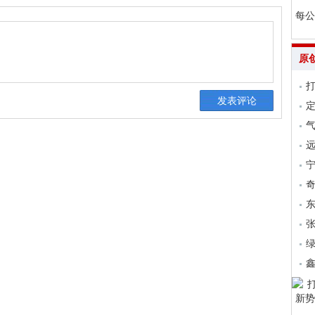
每公
原
气
远
张