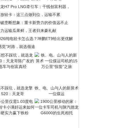
龙H7 Pro LNG牵引车：干线创富利器，
解放轻卡：这三点做到位，运输不累
打破垄断想象：重卡新势力的价值远不止
助力运输瓜果鲜，王者归来豪礼献
026纯电轻卡怎么选？坤鹏ET9给出更优解
感觉”对路，就选领途
想不踩坑，就选龙擎
铁、电、山与人的新算术
520：天龙哥
一位煤运