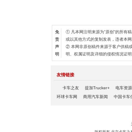
① 凡本网注明来源为"原创"的所
免
或以其他方式的复制发表，违者本网
责
② 本网非原创稿件来源于客户供稿
声
明、权属证明及详细的侵权情况证明
明
友情链接
卡车之友
提加Trucker+
电车资源
环球卡车网
商用汽车新闻
中国卡车
版权所有 北京卡车之