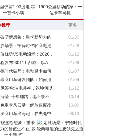
里仅需1.03度电 零
1900公里移动的家：一
一智卡小满
位卡车司机
创推荐
更多
打破垄断想象：重卡新势力的
01/30
定胜场景：宁德时代轻商电池
01/28
价优势VS电动浪潮：2026，
01/12
程发布“30111”战略：以A
01/09
宁德时代破局：电动轻卡如何
01/07
奇瑞商用车研发团队：如何用
01/04
东风答卷:油电并举，乾坤何以
11/12
海莹: 十年铺路，地上铁不
10/14
绿色重卡风云录：解放速度改
10/09
鑫源商用车出海记：在夹缝中
08/13