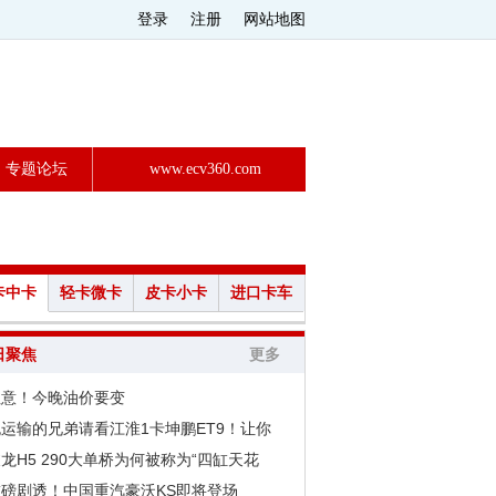
登录
注册
网站地图
专题论坛
www.ecv360.com
卡中卡
轻卡微卡
皮卡小卡
进口卡车
日聚焦
更多
注意！今晚油价要变
运输的兄弟请看江淮1卡坤鹏ET9！让你
龙H5 290大单桥为何被称为“四缸天花
重磅剧透！中国重汽豪沃KS即将登场