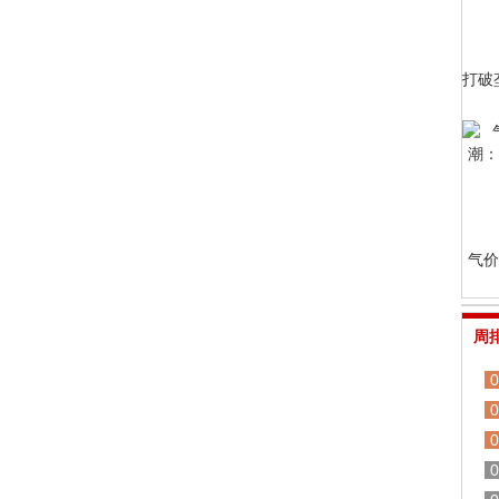
打破
气价
周
0
0
0
0