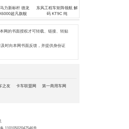
马力新标杆 德龙
东风工程车矩阵领航 解
X6000超凡旗舰
码 KT9C 纯
得本网的书面授权才可转载、链接、转贴
请及时向本网书面反馈，并提供身份证
车之友
卡车联盟网
第一商用车网
航
11010502047546号