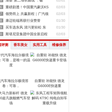
5
潍柴“第二增长曲线”：破
02/02
6
重磅剧透！中国重汽豪沃KS
02/03
7
领势而上 共赢新程｜广汽领
02/03
8
康迈轮端再获行业赞誉
01/30
9
买车选东风 清污更轻松 东
01/30
0
斯堪尼亚集团中国全新启程
02/03
驾评测
香车美女
实用工具
维修保养
代汽车海拉尔极境答
自重轻 补能快 德龙
卷：可靠，
G6000E快递重