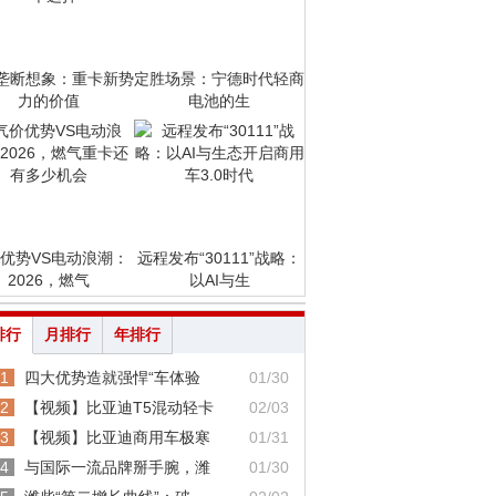
垄断想象：重卡新势
定胜场景：宁德时代轻商
力的价值
电池的生
优势VS电动浪潮：
远程发布“30111”战略：
2026，燃气
以AI与生
排行
月排行
年排行
1
四大优势造就强悍“车体验
01/30
2
【视频】比亚迪T5混动轻卡
02/03
3
【视频】比亚迪商用车极寒
01/31
4
与国际一流品牌掰手腕，潍
01/30