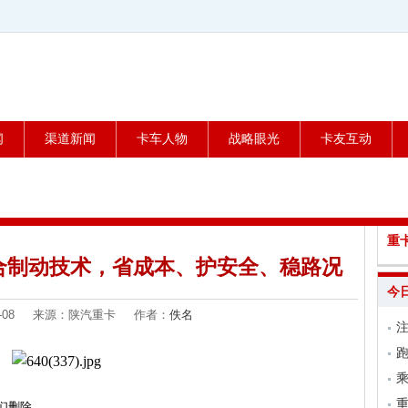
闻
渠道新闻
卡车人物
战略眼光
卡友互动
重
合制动技术，省成本、护安全、稳路况
今
-04-08 来源：陕汽重卡 作者：
佚名
跑
乘
们删除