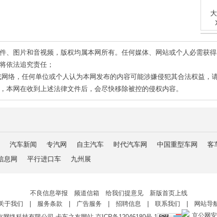
大
有稿件、图片和音视频，版权均属本网所有。任何媒体、网站或个人必需获
将依法追究责任；
或网络，任何单位或个人认为本网发布的内容可能涉嫌侵犯其合法权益，
，本网在收到上述法律文件后，会尽快移除被控的侵权内容。
汽车新闻
专汽网
自主汽车
时代汽车网
中国重型车网
客
信息网
平行进口车
九州展
不良信息举报 频道信箱 给我们提意见 新版首页上线
关于我们
|
服务条款
|
广告服务
|
招聘信息
|
联系我们
|
网站导
京公网安备 
友网络科技有限公司 卡车之友网站
京ICP备12046180号-1