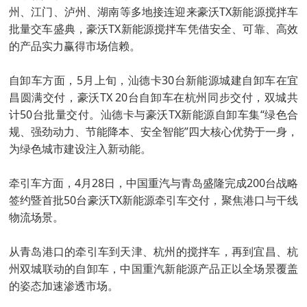
州、江门、泸州、湖南等多地接连迎来豪沃TX新能源搅拌车
批量交车盛典，豪沃TX新能源搅拌车凭借安全、可靠、高效
的产品实力赢得市场信赖。
自卸车方面，5月上旬，汕德卡30台新能源城建自卸车在宜
昌圆满交付，豪沃TX 20台自卸车在杭州同步交付，双城共
计50台批量交付。汕德卡与豪沃TX新能源自卸车集“绿色合
规、强劲动力、节能降本、安全智能”四大核心优势于一身，
为绿色城市建设注入新动能。
牵引车方面，4月28日，中国重汽与青岛盛隆完成200台战略
签约暨首批50台豪沃TX新能源牵引车交付，聚焦港口与干线
物流场景。
从青岛港口的牵引车到天津、杭州的搅拌车，再到宜昌、杭
州双城联动的自卸车，中国重汽新能源产品正以全场景覆盖
的姿态加速渗透市场。