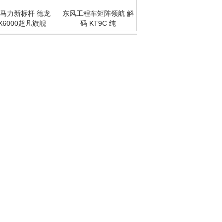
马力新标杆 德龙
东风工程车矩阵领航 解
X6000超凡旗舰
码 KT9C 纯