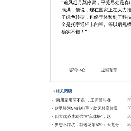
“追风赶月莫停留，平芜尽处是春
满满，他说，现在国家正在大力
了绿色转型，也终于体验到了科技
全是托宇通轻卡的福。等以后规
确实不错！”
咨询中心
返回顶部
>相关阅读
“商用家用两不误”，王师傅与睿
20
欧曼银河5M纯电重卡助闵总高效贯
20
四大优势造就强悍“车体验”，赵
20
要想不踩坑，就选龙擎520：天龙哥
20