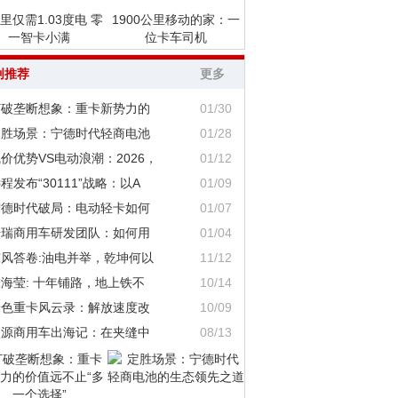
里仅需1.03度电 零
1900公里移动的家：一
一智卡小满
位卡车司机
创推荐
更多
打破垄断想象：重卡新势力的
01/30
定胜场景：宁德时代轻商电池
01/28
价优势VS电动浪潮：2026，
01/12
程发布“30111”战略：以A
01/09
宁德时代破局：电动轻卡如何
01/07
奇瑞商用车研发团队：如何用
01/04
东风答卷:油电并举，乾坤何以
11/12
海莹: 十年铺路，地上铁不
10/14
绿色重卡风云录：解放速度改
10/09
鑫源商用车出海记：在夹缝中
08/13