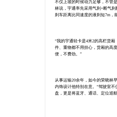
不仅上坡的时候动力足够，不管是
林说，宇通率先采用气刹+断气刹配
刹车距离比同速度的液刹短7m，
“我的宇通轻卡是4米2的高栏货
件、重物都不用担心，货厢的高
便，不费劲。”
从事运输20余年，如今的荣晓林
内饰设计他特别在意。“驾驶室不
盘，更是将蓝牙、通话、定位巡航