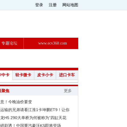
登录
注册
网站地图
专题论坛
www.ecv360.com
卡中卡
轻卡微卡
皮卡小卡
进口卡车
日聚焦
更多
注意！今晚油价要变
运输的兄弟请看江淮1卡坤鹏ET9！让你
龙H5 290大单桥为何被称为“四缸天花
重磅剧透！中国重汽豪沃KS即将登场