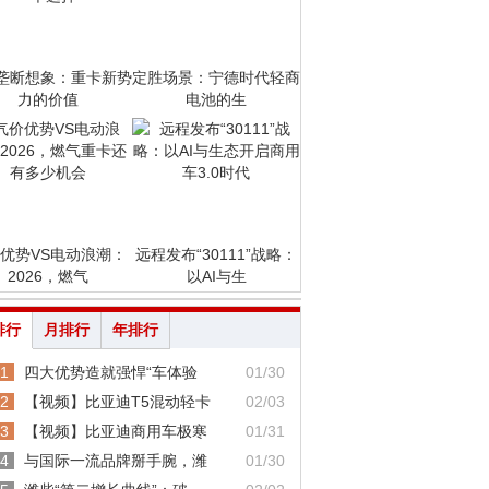
垄断想象：重卡新势
定胜场景：宁德时代轻商
力的价值
电池的生
优势VS电动浪潮：
远程发布“30111”战略：
2026，燃气
以AI与生
排行
月排行
年排行
1
四大优势造就强悍“车体验
01/30
2
【视频】比亚迪T5混动轻卡
02/03
3
【视频】比亚迪商用车极寒
01/31
4
与国际一流品牌掰手腕，潍
01/30