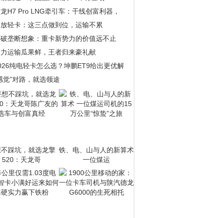
龙H7 Pro LNG牵引车：干线创富利器，
解放轻卡：这三点做到位，运输不累
打破垄断想象：重卡新势力的价值远不止
助力运输瓜果鲜，王者归来豪礼献
026纯电轻卡怎么选？坤鹏ET9给出更优解
感觉”对路，就选领途
想不踩坑，就选龙擎
铁、电、山与人的新算术
520：天龙哥
一位煤运