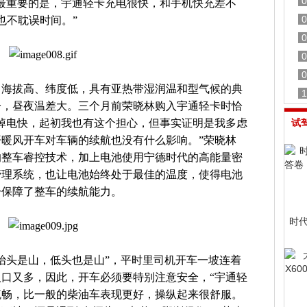
0
最重要的是，宇通轻卡充电很快，和手机快充差不
0
也不耽误时间。”
0
0
0
，海拔高、纬度低，具有亚热带湿润温和型气候的典
1
冷，昼夜温差大。三个月前荣晓林购入宇通轻卡时恰
掉电快，起初我也有这个担心，但事实证明是我多虑
试
暖风开车对车辆的续航也没有什么影响。”荣晓林
的整车睿控技术，加上电池使用宁德时代的高能量密
管理系统，也让电池始终处于最佳的温度，使得电池
分保障了整车的续航能力。
时
抬头是山，低头也是山”，平时里司机开车一坡连着
口又多，因此，开车必须要特别注意安全，“宇通轻
流畅，比一般的柴油车表现更好，操纵起来很舒服。