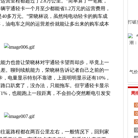
运营里程都超过了2.8万公里。“简单算了一笔账，
辆宇通轻卡一个月至少都能省1.2万元的运营费用，
是40多万元。”荣晓林说，虽然纯电动轻卡的购车成
打破
年，油电车之间的运营差价就能让多出来的购车成本
航能力也曾让荣晓林对宇通轻卡望而却步，毕竟上一
很差。聊到续航能力，荣晓林告诉记者自己之前的一
气价
卡，电量显示特别不靠谱，上面明明显示还有10%，
字路口趴窝了，没办法，只能拖车。但宇通轻卡显示
1%，也能跑上一段距离，不会担心突然断电引发安
周
0
0
0
0
的往返路程都在两百公里左右，一般情况下，回到家