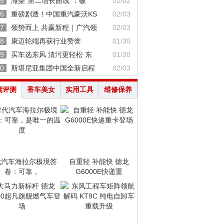
5
潍柴“第二增长曲线”：破
02/02
6
重磅剧透！中国重汽豪沃KS
02/03
7
领势而上 共赢新程｜广汽领
02/03
8
康迈轮端再获行业赞誉
01/30
9
买车选东风 清污更轻松 东
01/30
0
斯堪尼亚集团中国全新启程
02/03
驾评测
香车美女
实用工具
维修保养
代汽车海拉尔极境答
自重轻 补能快 德龙
卷：可靠，
G6000E快递重