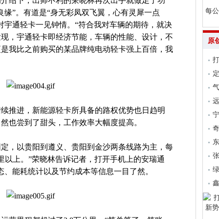
的介绍下，出师不利的荣晓林再次出手就做足了功
每公
良缘”。有道是“身无彩凤双飞翼，心有灵犀一点
对宇通轻卡一见钟情。“符合我对车辆的期待，就决
发现，宇通轻卡即经济节能，车辆的性能、设计，不
原
更是我比之前购买的某品牌纯电动轻卡强上百倍，我
气
远
陆续推进，新能源轻卡所具备的路权优势也日趋明
自然也尝到了甜头，工作效率大幅度提高。
固定，以贵阳到遵义、贵阳到金沙两条线路为主，每
张
公里以上。”荣晓林告诉记者，打开手机上的安瑞通
状态、能耗统计以及节约成本等信息一目了然。