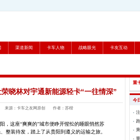
闻
渠道新闻
卡车人物
战略眼光
卡友互动
重
荣晓林对宇通新能源轻卡“一往情深”
今
3-28 来源：卡车之友网原创 作者：苏楷
跑
贵阳，这座“爽爽的”城市便睁开惺忪的睡眼悄然苏
乘
光、整装待发，踏上了从贵阳到遵义的运输之旅。