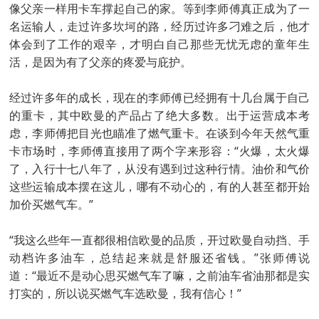
像父亲一样用卡车撑起自己的家。等到李师傅真正成为了一
名运输人，走过许多坎坷的路，经历过许多刁难之后，他才
体会到了工作的艰辛，才明白自己那些无忧无虑的童年生
活，是因为有了父亲的疼爱与庇护。
经过许多年的成长，现在的李师傅已经拥有十几台属于自己
的重卡，其中欧曼的产品占了绝大多数。出于运营成本考
虑，李师傅把目光也瞄准了燃气重卡。在谈到今年天然气重
卡市场时，李师傅直接用了两个字来形容：“火爆，太火爆
了，入行十七八年了，从没有遇到过这种行情。油价和气价
这些运输成本摆在这儿，哪有不动心的，有的人甚至都开始
加价买燃气车。”
“我这么些年一直都很相信欧曼的品质，开过欧曼自动挡、手
动档许多油车，总结起来就是舒服还省钱。”张师傅说
道：“最近不是动心思买燃气车了嘛，之前油车省油那都是实
打实的，所以说买燃气车选欧曼，我有信心！”