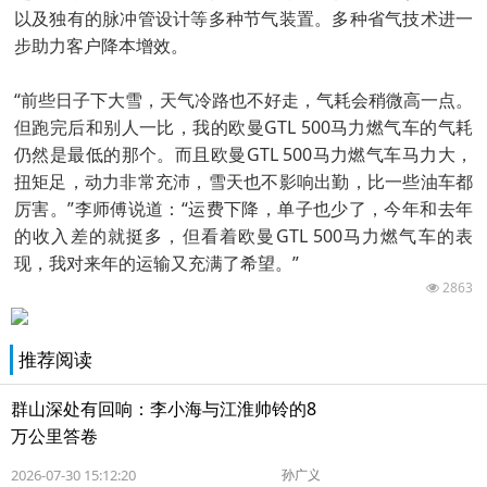
以及独有的脉冲管设计等多种节气装置。多种省气技术进一
步助力客户降本增效。
“前些日子下大雪，天气冷路也不好走，气耗会稍微高一点。
但跑完后和别人一比，我的欧曼GTL 500马力燃气车的气耗
仍然是最低的那个。而且欧曼GTL 500马力燃气车马力大，
扭矩足，动力非常充沛，雪天也不影响出勤，比一些油车都
厉害。”李师傅说道：“运费下降，单子也少了，今年和去年
的收入差的就挺多，但看着欧曼GTL 500马力燃气车的表
现，我对来年的运输又充满了希望。”
2863
推荐阅读
群山深处有回响：李小海与江淮帅铃的8
万公里答卷
2026-07-30 15:12:20
孙广义