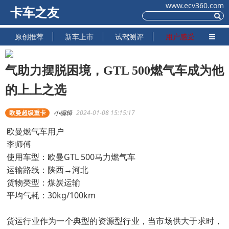
www.ecv360.com
卡车之友
原创推荐
新车上市
试驾测评
用户感受
气助力摆脱困境，GTL 500燃气车成为他
的上上之选
欧曼超级重卡
小编辑
2024-01-08 15:15:17
欧曼燃气车用户
李师傅
使用车型：欧曼GTL 500马力燃气车
运输路线：陕西→河北
货物类型：煤炭运输
平均气耗：30kg/100km
货运行业作为一个典型的资源型行业，当市场供大于求时，