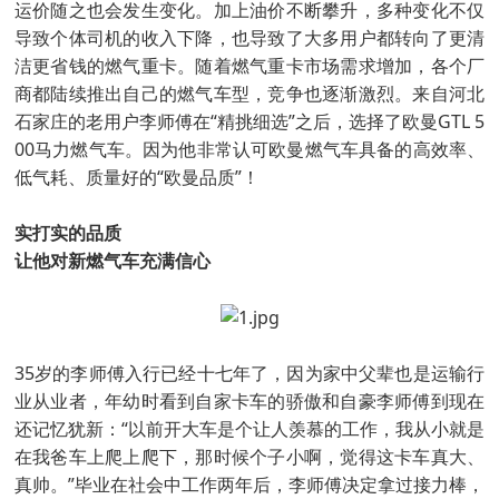
运价随之也会发生变化。加上油价不断攀升，多种变化不仅
导致个体司机的收入下降，也导致了大多用户都转向了更清
洁更省钱的燃气重卡。随着燃气重卡市场需求增加，各个厂
商都陆续推出自己的燃气车型，竞争也逐渐激烈。来自河北
石家庄的老用户李师傅在“精挑细选”之后，选择了欧曼GTL 5
00马力燃气车。因为他非常认可欧曼燃气车具备的高效率、
低气耗、质量好的“欧曼品质”！
实打实的品质
让他对新燃气车充满信心
35岁的李师傅入行已经十七年了，因为家中父辈也是运输行
业从业者，年幼时看到自家卡车的骄傲和自豪李师傅到现在
还记忆犹新：“以前开大车是个让人羡慕的工作，我从小就是
在我爸车上爬上爬下，那时候个子小啊，觉得这卡车真大、
真帅。”毕业在社会中工作两年后，李师傅决定拿过接力棒，