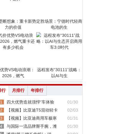
垄断想象：重卡新势
定胜场景：宁德时代轻商
力的价值
电池的生
优势VS电动浪潮：
远程发布“30111”战略：
2026，燃气
以AI与生
排行
月排行
年排行
1
四大优势造就强悍“车体验
01/30
2
【视频】比亚迪T5混动轻卡
02/03
3
【视频】比亚迪商用车极寒
01/31
4
与国际一流品牌掰手腕，潍
01/30