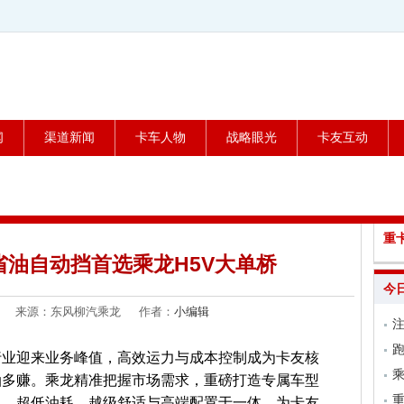
闻
渠道新闻
卡车人物
战略眼光
卡友互动
重
 省油自动挡首选乘龙H5V大单桥
今
1-26 来源：东风柳汽乘龙 作者：
小编辑
跑
行业迎来业务峰值，高效运力与成本控制成为卡友核
乘
油多赚。乘龙精准把握市场需求，重磅打造专属车型
力、超低油耗、越级舒适与高端配置于一体，为卡友