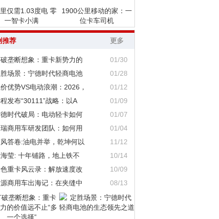
里仅需1.03度电 零
1900公里移动的家：一
一智卡小满
位卡车司机
创推荐
更多
打破垄断想象：重卡新势力的
01/30
定胜场景：宁德时代轻商电池
01/28
价优势VS电动浪潮：2026，
01/12
程发布“30111”战略：以A
01/09
宁德时代破局：电动轻卡如何
01/07
奇瑞商用车研发团队：如何用
01/04
东风答卷:油电并举，乾坤何以
11/12
海莹: 十年铺路，地上铁不
10/14
绿色重卡风云录：解放速度改
10/09
鑫源商用车出海记：在夹缝中
08/13