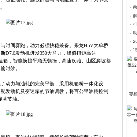
步。
乘
2
与时间赛跑，动力必须快稳兼备。乘龙H5V大单桥
“
D7.0发动机迸发350大马力，峰值扭矩高达
MT变速箱，智能换挡平顺无顿挫，高速疾驰、山区爬坡都
运输时效。
现了动力与油耗的完美平衡，采用机箱桥一体化设
搭配发动机及变速箱的节油调教，将百公里油耗控制
要
型显著节油。