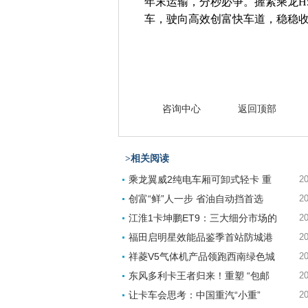
年末运输，分秒必争。握紧乘龙H
车，驶向高效创富快车道，稳稳
咨询中心
返回顶部
>相关阅读
乘龙翼威2纯电车厢可卸式轻卡 重
20
创富“鲜”人一步 省油自动挡首选
20
江淮1卡坤鹏ET9：三大细分市场的
20
福田启明星效能品鉴季首站防城港
20
祥菱V5气体机产品领跑西南绿色城
20
东风多利卡王者归来！重塑 “包邮
20
让卡车会思考：中国重汽“小重”
20