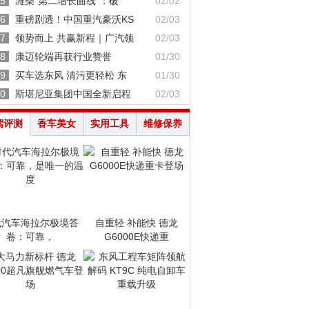
5
潍柴“第二增长曲线”：破
02/02
6
重磅剧透！中国重汽豪沃KS
02/03
7
领势而上 共赢新程｜广汽领
02/03
8
康迈轮端再获行业赞誉
01/30
9
买车选东风 清污更轻松 东
01/30
0
斯堪尼亚集团中国全新启程
02/03
驾评测
香车美女
实用工具
维修保养
代汽车海拉尔极境答
自重轻 补能快 德龙
卷：可靠，
G6000E快递重