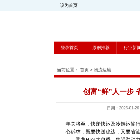
设为首页
登录首页
原创推荐
行业新
当前位置：
首页
>
物流运输
创富“鲜”人一步
日期：2026-0
年关将至，快递快运及冷链运输
心诉求，既要快送稳达，又要省
——乘龙H5V大单桥，集强劲动