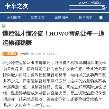
www.ecv360.com
卡车之友
原创推荐
新车上市
试驾测评
用户感受
懂控温才懂冷链！HOWO雪豹让每一趟
运输都稳赚
中国重汽
小编辑
2026-06-30 13:53:10
不少冷链运输从业者选车时，习惯将冷机功率和降温速度作
为首要考量，控温稳定性反而被放在次要位置。普通冷藏车
降温能力尚可，但温控精度普遍有限，厢内温度波动两三度
并不少见。日常运输普通果蔬或冻品，这样的温差确实不易
暴露问题，但一旦涉及鲜奶、疫苗、高端生鲜等高附加值货
物，温差浮动便成为货损的直接诱因。货主调取温度记录发
现超标，结果就是拒收。运费拿不到，还要承担货款赔付，
几趟下来的利润一次填进去。