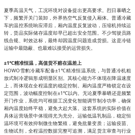
夏季高温天气，工况环境对设备提出更高要求。烈日暴晒之
下，频繁开关门装卸，外界热空气反复侵入厢体。普通冷藏
车的温控系统响应滞后，厢内温度反复波动，压缩机持续运
转，货品实际储存温度却早已超出安全范围。不少驾驶员路
线合规、时效达标，最终却因温度问题造成货损。这是冷链
运输中最隐蔽、也最难以接受的运营损失。
±1℃精准恒温，高值货不赔在温差上
HOWO雪豹冷藏车配备±1℃精准恒温系统，与普通冷机粗
放式制冷逻辑形成明显区别。其核心能力不体现在降温速度
上，而体现在全程温度的稳定控制。厢内温度严格锁定在设
定范围，波动幅度控制在±1℃以内。无论夏季暴晒还是频繁
开门作业，系统均可根据工况变化智能调节制冷功率，确保
厢内温度始终平稳，避免大起大落。这套系统的实际价值在
具体运营场景中体现得尤为充分。运输低温乳制品，稳定恒
温环境可有效抑制微生物繁殖，避免批量变质；运输疫苗、
生物试剂，全程温控数据完整可追溯，满足货主审查与行业