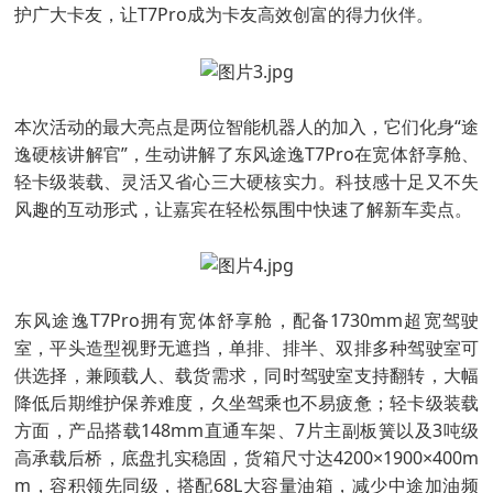
护广大卡友，让T7Pro成为卡友高效创富的得力伙伴。
本次活动的最大亮点是两位智能机器人的加入，它们化身“途
逸硬核讲解官”，生动讲解了东风途逸T7Pro在宽体舒享舱、
轻卡级装载、灵活又省心三大硬核实力。科技感十足又不失
风趣的互动形式，让嘉宾在轻松氛围中快速了解新车卖点。
东风途逸T7Pro拥有宽体舒享舱，配备1730mm超宽驾驶
室，平头造型视野无遮挡，单排、排半、双排多种驾驶室可
供选择，兼顾载人、载货需求，同时驾驶室支持翻转，大幅
降低后期维护保养难度，久坐驾乘也不易疲惫；轻卡级装载
方面，产品搭载148mm直通车架、7片主副板簧以及3吨级
高承载后桥，底盘扎实稳固，货箱尺寸达4200×1900×400m
m，容积领先同级，搭配68L大容量油箱，减少中途加油频