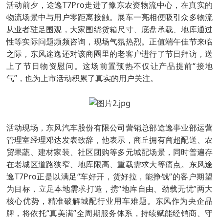
活动前夕，途逸T7Pro走进了豫东农资物流中心，在真实的
物流场景中与用户零距离接触。展车一亮相便吸引众多物流
从业者驻足围观，大家围绕货箱尺寸、底盘承载、地库通过
性等实际问题频频咨询，现场气氛热烈。正值端午佳节来临
之际，东风途逸还对该商圈里的老客户进行了节日拜访，送
上了节日物资慰问。这场前置预热不仅让产品提前“接地
气”，也为上市活动积累了真实的用户关注。
活动现场，东风汽车股份有限公司营销总部途逸事业部运营
管理室经理邓达发表致辞，他表示，商丘拥有商超配送、农
贸果蔬、建材家装、社区团购等多元城配场景，同时普遍存
在老城区道路狭窄、地库限高、重载需求大等痛点。东风途
逸T7Pro正是以满足“车好开，货好拉，能挣钱”的客户期望
为目标，立足本地需求打造，携“地库自由、劲载无忧”两大
核心优势，精准破解城配行业用车难题。东风作为央企品
牌，将依托“真美满”全周期服务体系，持续赋能经销商、守