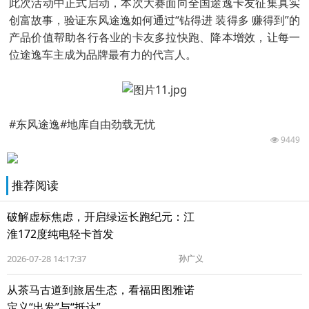
此次活动中正式启动，本次大赛面向全国途逸卡友征集真实
创富故事，验证东风途逸如何通过“钻得进 装得多 赚得到”的
产品价值帮助各行各业的卡友多拉快跑、降本增效，让每一
位途逸车主成为品牌最有力的代言人。
#东风途逸#地库自由劲载无忧
9449
推荐阅读
破解虚标焦虑，开启绿运长跑纪元：江
淮172度纯电轻卡首发
2026-07-28 14:17:37
孙广义
从茶马古道到旅居生态，看福田图雅诺
定义“出发”与“抵达”