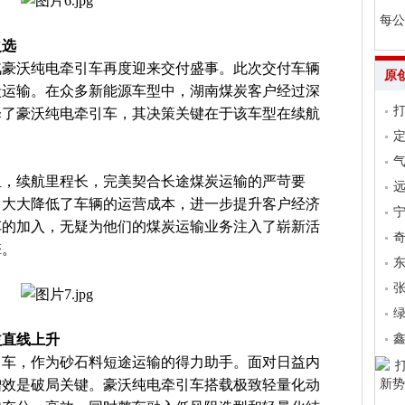
每公
之选
汽豪沃纯电牵引车再度迎来交付盛事。此次交付车辆
原
炭运输。在众多新能源车型中，湖南煤炭客户经过深
择了豪沃纯电牵引车，其决策关键在于该车型在续航
气
组，续航里程长，完美契合长途煤炭运输的严苛要
远
，大大降低了车辆的运营成本，进一步提升客户经济
车的加入，无疑为他们的煤炭运输业务注入了崭新活
擎。
张
益直线上升
引车，作为砂石料短途运输的得力助手。面对日益内
增效是破局关键。豪沃纯电牵引车搭载极致轻量化动