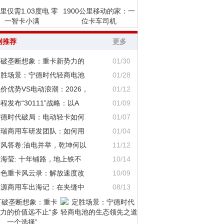
里仅需1.03度电 零
1900公里移动的家：一
一智卡小满
位卡车司机
创推荐
更多
打破垄断想象：重卡新势力的
01/30
定胜场景：宁德时代轻商电池
01/28
价优势VS电动浪潮：2026，
01/12
程发布“30111”战略：以A
01/09
宁德时代破局：电动轻卡如何
01/07
奇瑞商用车研发团队：如何用
01/04
东风答卷:油电并举，乾坤何以
11/12
海莹: 十年铺路，地上铁不
10/14
绿色重卡风云录：解放速度改
10/09
鑫源商用车出海记：在夹缝中
08/13