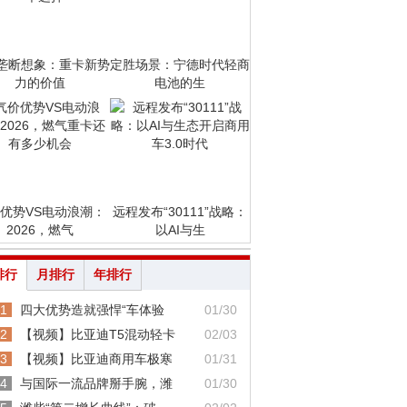
垄断想象：重卡新势
定胜场景：宁德时代轻商
力的价值
电池的生
优势VS电动浪潮：
远程发布“30111”战略：
2026，燃气
以AI与生
排行
月排行
年排行
1
四大优势造就强悍“车体验
01/30
2
【视频】比亚迪T5混动轻卡
02/03
3
【视频】比亚迪商用车极寒
01/31
4
与国际一流品牌掰手腕，潍
01/30