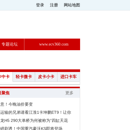
登录
注册
网站地图
专题论坛
www.ecv360.com
卡中卡
轻卡微卡
皮卡小卡
进口卡车
日聚焦
更多
注意！今晚油价要变
运输的兄弟请看江淮1卡坤鹏ET9！让你
龙H5 290大单桥为何被称为“四缸天花
重磅剧透！中国重汽豪沃KS即将登场