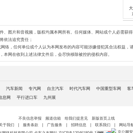
大
有稿件、图片和音视频，版权均属本网所有。任何媒体、网站或个人必需获
将依法追究责任；
或网络，任何单位或个人认为本网发布的内容可能涉嫌侵犯其合法权益，
，本网在收到上述法律文件后，会尽快移除被控的侵权内容。
汽车新闻
专汽网
自主汽车
时代汽车网
中国重型车网
客
信息网
平行进口车
九州展
不良信息举报 频道信箱 给我们提意见 新版首页上线
关于我们
|
服务条款
|
广告服务
|
招聘信息
|
联系我们
|
网站导
京公网安备 
友网络科技有限公司 卡车之友网站
京ICP备12046180号-1