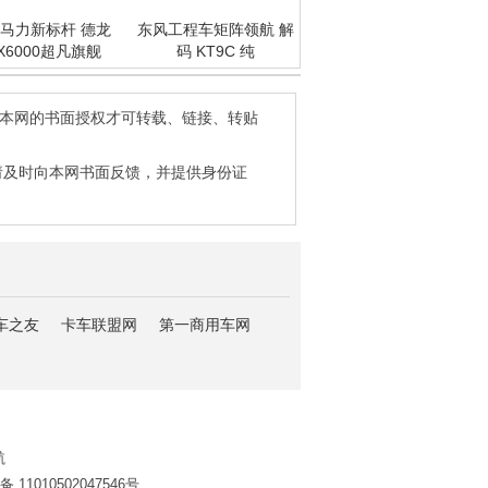
马力新标杆 德龙
东风工程车矩阵领航 解
X6000超凡旗舰
码 KT9C 纯
得本网的书面授权才可转载、链接、转贴
请及时向本网书面反馈，并提供身份证
车之友
卡车联盟网
第一商用车网
航
11010502047546号