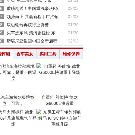
5
潍柴“第二增长曲线”：破
02/02
6
重磅剧透！中国重汽豪沃KS
02/03
7
领势而上 共赢新程｜广汽领
02/03
8
康迈轮端再获行业赞誉
01/30
9
买车选东风 清污更轻松 东
01/30
0
斯堪尼亚集团中国全新启程
02/03
驾评测
香车美女
实用工具
维修保养
代汽车海拉尔极境答
自重轻 补能快 德龙
卷：可靠，
G6000E快递重