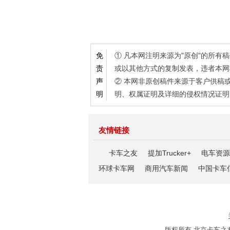
① 凡本网注明来源为"原创"的所
免
或以其他方式的复制发表，违者本网
责
② 本网非原创稿件来源于客户供稿
声
明、权属证明及详细的侵权情况证明
明
友情链接
卡车之友
提加Trucker+
电车资源
环球卡车网
商用汽车新闻
中国卡车
版权所有 北京卡车之