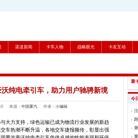
闻
渠道新闻
卡车人物
战略眼光
卡友互动
重
豪沃纯电牵引车，助力用户驰骋新境
今
1-10 来源：
中国重汽
作者：
小编辑
跑
动与大力支持，绿色运输已成为物流行业发展的新趋
乘
源交车热潮不断升温，各地交车捷报频传，彰显出强
中国重汽豪沃纯电牵引车凭借卓越的性能表现和环保