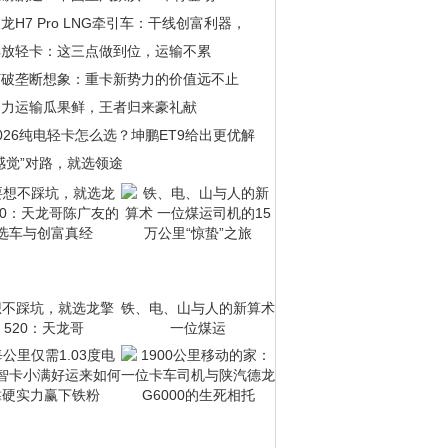
龙H7 Pro LNG牵引车：干线创富利器，
解放轻卡：这三点做到位，运输不累
打破垄断想象：重卡新势力的价值远不止
助力运输瓜果鲜，王者归来豪礼献
026纯电轻卡怎么选？坤鹏ET9给出更优解
感觉”对路，就选领途
想不踩坑，就选龙擎
铁、电、山与人的新算术
520：天龙哥
一位煤运