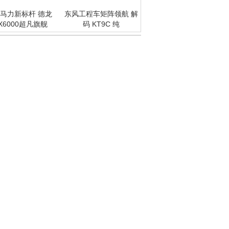
马力新标杆 德龙
东风工程车矩阵领航 解
X6000超凡旗舰
码 KT9C 纯