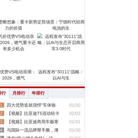
垄断想象：重卡新势
定胜场景：宁德时代轻商
力的价值
电池的生
优势VS电动浪潮：
远程发布“30111”战略：
2026，燃气
以AI与生
排行
月排行
年排行
1
四大优势造就强悍“车体验
01/30
2
【视频】比亚迪T5混动轻卡
02/03
3
【视频】比亚迪商用车极寒
01/31
4
与国际一流品牌掰手腕，潍
01/30