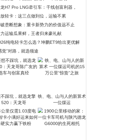
龙H7 Pro LNG牵引车：干线创富利器，
解放轻卡：这三点做到位，运输不累
打破垄断想象：重卡新势力的价值远不止
助力运输瓜果鲜，王者归来豪礼献
026纯电轻卡怎么选？坤鹏ET9给出更优解
感觉”对路，就选领途
想不踩坑，就选龙擎
铁、电、山与人的新算术
520：天龙哥
一位煤运