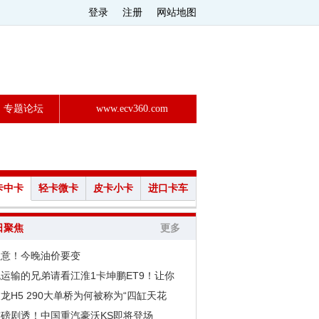
登录
注册
网站地图
专题论坛
www.ecv360.com
卡中卡
轻卡微卡
皮卡小卡
进口卡车
日聚焦
更多
注意！今晚油价要变
运输的兄弟请看江淮1卡坤鹏ET9！让你
龙H5 290大单桥为何被称为“四缸天花
重磅剧透！中国重汽豪沃KS即将登场