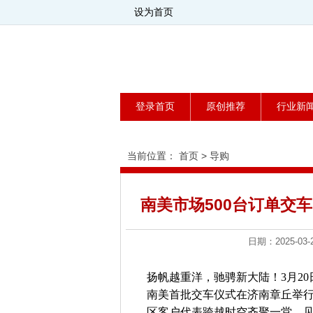
设为首页
登录首页
原创推荐
行业新
当前位置：
首页
>
导购
南美市场500台订单交
日期：2025-0
扬帆越重洋，驰骋新大陆！3月20
南美首批交车仪式在济南章丘举
区客户代表跨越时空齐聚一堂，见