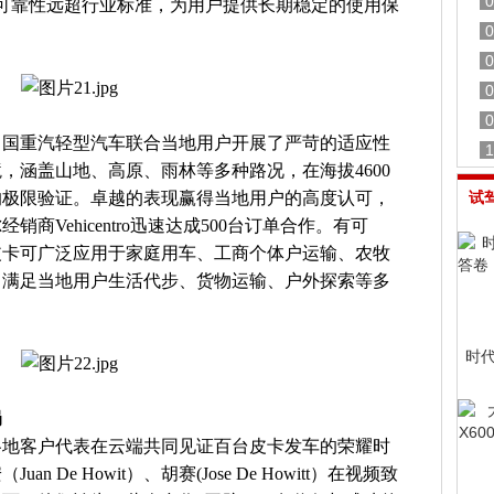
0
时，可靠性远超行业标准，为用户提供长期稳定的使用保
0
0
0
0
中国重汽轻型汽车联合当地用户开展了严苛的适应性
1
，涵盖山地、高原、雨林等多种路况，在海拔4600
里的极限验证。卓越的表现赢得当地用户的高度认可，
试
商Vehicentro迅速达成500台订单合作。有可
皮卡可广泛应用于家庭用车、工商个体户运输、农牧
，满足当地用户生活代步、货物运输、户外探索等多
时
局
各地客户代表在云端共同见证百台皮卡发车的荣耀时
De Howit）、胡赛(Jose De Howitt）在视频致