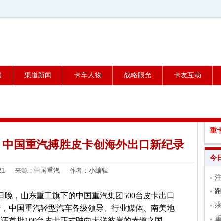
闻
渠道新闻
卡车人物
战略眼光
卡友互动
重
车 中国重汽搏胜皮卡创海外出口新纪录
今
3-21 来源：
中国重汽
作者：
小编辑
跑
日晚，山东重工旗下的中国重汽集团500台皮卡出口
乘
行，中国重汽轻型汽车各级领导、行业媒体、南美地
证首批100台皮卡正式驶向大洋彼岸的赤道之国——