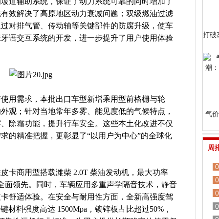
的坡道辅助系统，保证了动力系统可靠的同时增加了
统有效解决了高原地区动力衰减问题；双级燃油过滤
通过对排气管、传动轴等关键部件的防腐升级，使车
打破
班牙语交互系统的开发，进一步提升了用户使用体验
与使用需求，本批出口车型新增乘用型前格栅与轮
的外观；针对当地常年多雾、能见度低的气候特点，
气价
雾、除霜功能，提升行车安全。这些本土化改进不仅
求的精准把握，更彰显了“以用户为中心”的全球化
周
0
卡商用型搭载潍柴 2.0T 柴油发动机，最大功率
0
，性能全面领先。同时，车辆应用多重声学隔音技术，静音
0
皮卡舒适体验。在安全与耐用性方面，全新高强度驾
0
，关键材料强度高达 1500Mpa，镀锌板占比超过50%，