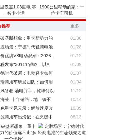
里仅需1.03度电 零
1900公里移动的家：一
一智卡小满
位卡车司机
创推荐
更多
打破垄断想象：重卡新势力的
01/30
定胜场景：宁德时代轻商电池
01/28
价优势VS电动浪潮：2026，
01/12
程发布“30111”战略：以A
01/09
宁德时代破局：电动轻卡如何
01/07
奇瑞商用车研发团队：如何用
01/04
东风答卷:油电并举，乾坤何以
11/12
海莹: 十年铺路，地上铁不
10/14
绿色重卡风云录：解放速度改
10/09
鑫源商用车出海记：在夹缝中
08/13