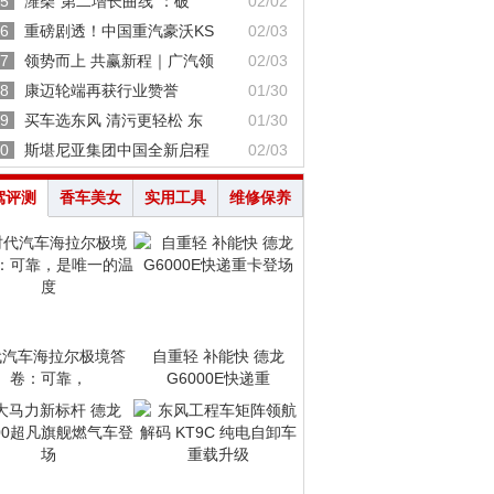
5
潍柴“第二增长曲线”：破
02/02
6
重磅剧透！中国重汽豪沃KS
02/03
7
领势而上 共赢新程｜广汽领
02/03
8
康迈轮端再获行业赞誉
01/30
9
买车选东风 清污更轻松 东
01/30
0
斯堪尼亚集团中国全新启程
02/03
驾评测
香车美女
实用工具
维修保养
代汽车海拉尔极境答
自重轻 补能快 德龙
卷：可靠，
G6000E快递重