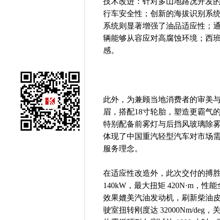
技术改进：针对多山地路况开发
行车安全性；创新的海拔识别系
系统则显著增强了油品适应性；
辆能够从容应对高腐蚀环境；西
感。
此外，为兼顾当地消费者的审美
眉，搭配18寸轮胎，塑造更霸气
特别配备前雾灯与后挡风玻璃除
体现了中国重汽轻型汽车对市场需
服务理念。
在适应性改造外，此次交付的搏胜皮
140kW，最大扭矩 420N·m
效果媲美汽油发动机，刷新柴油
驶室扭转刚度达 32000Nm/deg