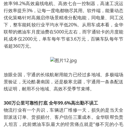
效率98.2%高效扁线电机、高效七合一控制器，高速工况运
行效率提升3%，让每一度电都物尽其用。软件端，能量动态
优化策略针对高频启停场景精准分配电能，同电量、同工况
下，整车能耗较行业平均水平低20%。从用车成本看，金华
联帮的燃油车月度油费在5000元左右，而宇通轻卡的月度能
耗成本仅2000元，单车每年节省3.6万元，百辆车队每年节
省超360万元。
放眼全国，宇通的长续航耐用能力已经过多地域、多极端场
景验证，无论酷暑南国，还是极寒北疆，宇通用一条条配送
线证明，耐用不分地域、高效不受季节束缚。
300万公里可靠性打底 全年99.6%高出勤不误工
物流行业有一个共识，车辆进厂维修一天，损失的是当天全
部派送订单、货损赔付、客户信任三重成本。金华联帮负责
人坦言，此前燃油车队最大的经营痛点就是“修不完的小毛