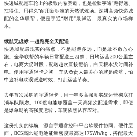
快递城配是车轮上的极致内卷赛道，也是检验宇通“跑得远、
扛得住、用得久”耐用新标准的天然试炼场。深耕高频快递城
配的金华联帮，便是宇通“耐用”最鲜活、最真实的市场样
本。
续航无虚标 一趟跑完全天配送
快递城配最现实的痛点，不是能跑多远，而是敢不敢放心
跑。金华联帮的车辆日常配送三四趟，日均运营200公里左
右，电商大促时段，配送趟次直接翻倍，白天根本没时间补
电。使用宇通轻卡之初，车队负责人最关心的就是续航，怕
中途补电耽误派送时效、打乱运营节奏。
去年首次采购的宇通轻卡，用一年多高强度实战运营彻底打
消车队顾虑。100度电能够覆盖一天高频次配送需求，即便
是爆单期的高强度运转，车辆依然从容应对。
这份扎实的续航，源自宇通睿控E+平台软硬件协同。硬件层
面，BC5高比能电池能量密度最高达175Wh/kg，搭配最大