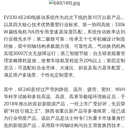
EV330-6E240电驱动系统作为此次下线的第10万台新产品，
以其四大核心技术优势重塑行业标准。第一协同高效：330k
W扁线电机与6挡专用变速器深度匹配，系统传动效率达到
行业领先水平；第二极致可靠：传承五十七年机械设计制造
经验，双中间轴结构承载能力强、可靠性高，气动换挡机构
实现3000万次无故障运行；第三智能节能：自主研发能量管
理策略降耗提效，使整车续航里程提升20%以上；第四定制
灵活：可选配铝合金壳体、大速比、斜齿及取力器等配置，
满足用户多场景、个性化定制需求。
其中，6E240是经过严苛的静扭、温升、疲劳、密封、NVH
等科学试验和多轮高温、高原、高寒等极端环境验证后，于
2018年推出的首款新能源产品，一经上市广受好评，先后荣
获“科技引领之王”、陕西省重点新产品等多项殊荣，现已成
为行业明星产品。该款产品是法士特专门为重卡市场量身打
造的新能源产品，采用双中间轴结构与自主滑套换挡技术，