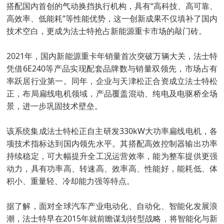
搭配国内首创的气动换挡执行机构，具有“高科技、高可靠、
高效率、低能耗”等性能优势，这一创新成果不仅填补了国内
技术空白，更成为法士特抢占新能源重卡市场的敲门砖。
2021年，国内新能源重卡年销量首次突破万辆大关，法士特
凭借6E240等产品实现配套品牌数与销量双领先，市场占有
率跃居行业第一。同年，企业与天津松正合资成立法士特松
正，布局扁线电机领域，产品覆盖混动、纯电及电驱桥全场
景，进一步巩固技术壁垒。
该系统集成法士特松正自主研发330kW大功率扁线电机，各
项技术指标达到国内领先水平。其搭配高效控制器输出功率
持续稳定，可大幅提升全工况运营效率，能为整车提供更强
动力，具有功率高、转速高、效率高、性能好，能耗低、体
积小、重量轻、冷却能力强等特点。
据了解，面对全球汽车产业电动化、自动化、智能化发展浪
潮，法士特早在2015年就前瞻谋划转型战略，将智能化与新