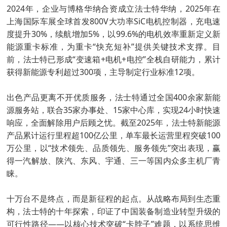
2024年，企业与博格华纳合资成立法士特华纳，2025年在
上海国际车展全球首发800V大功率SiC电机控制器，充电速
度提升30%，续航增加5%，以99.6%的电机效率重新定义新
能源重卡标准，为重卡“快充短补”提供关键技术支撑。目
前，法士特已形成“变速箱+电机+电控”全栈自研能力，累计
获得新能源专利超过300项，主导制定行业标准12项。
出色产品更离不开优质服务，法士特通过全国400余家新能
源服务站，联合35家办事处、15家中心库，实现24小时快速
响应，全面解除用户后顾之忧。截至2025年，法士特新能源
产品累计运行里程超100亿公里，单车最长运营里程突破100
万公里，以“技术领先、品质领先、服务领先”突出表现，赢
得一汽解放、陕汽、东风、宇通、三一等国内众多主机厂青
睐。
十万台不是终点，而是新征程的起点。从战略布局到生态重
构，法士特的十年探索，印证了中国装备制造业转型升级的
可行性路径——以核心技术突破“卡脖子”难题，以系统思维