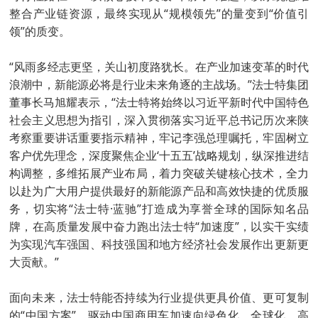
整合产业链资源，最终实现从“规模领先”的量变到“价值引
领”的质变。
“风雨多经志更坚，关山初度路犹长。在产业加速变革的时代
浪潮中，新能源必将是行业未来角逐的主战场。”法士特集团
董事长马旭耀表示，“法士特将始终以习近平新时代中国特色
社会主义思想为指引，深入贯彻落实习近平总书记历次来陕
考察重要讲话重要指示精神，牢记李强总理嘱托，牢固树立
客户优先理念，深度聚焦企业‘十五五’战略规划，纵深推进结
构调整，多维拓展产业布局，着力突破关键核心技术，全力
以赴为广大用户提供最好的新能源产品和高效快捷的优质服
务，切实将“法士特·蓝驰”打造成为享誉全球的国际知名品
牌，在高质量发展中奋力跑出法士特“加速度”，以实干实绩
为实现汽车强国、科技强国和地方经济社会发展作出更新更
大贡献。”
面向未来，法士特能否持续为行业提供更具价值、更可复制
的“中国方案”，驱动中国商用车加速向绿色化、全球化、高