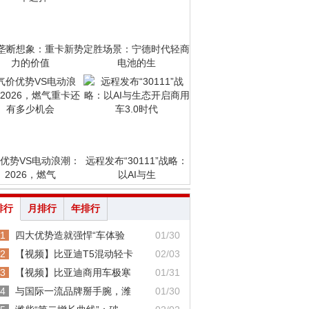
垄断想象：重卡新势
定胜场景：宁德时代轻商
力的价值
电池的生
优势VS电动浪潮：
远程发布“30111”战略：
2026，燃气
以AI与生
排行
月排行
年排行
1
四大优势造就强悍“车体验
01/30
2
【视频】比亚迪T5混动轻卡
02/03
3
【视频】比亚迪商用车极寒
01/31
4
与国际一流品牌掰手腕，潍
01/30