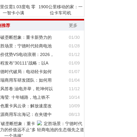
里仅需1.03度电 零
1900公里移动的家：一
一智卡小满
位卡车司机
创推荐
更多
打破垄断想象：重卡新势力的
01/30
定胜场景：宁德时代轻商电池
01/28
价优势VS电动浪潮：2026，
01/12
程发布“30111”战略：以A
01/09
宁德时代破局：电动轻卡如何
01/07
奇瑞商用车研发团队：如何用
01/04
东风答卷:油电并举，乾坤何以
11/12
海莹: 十年铺路，地上铁不
10/14
绿色重卡风云录：解放速度改
10/09
鑫源商用车出海记：在夹缝中
08/13