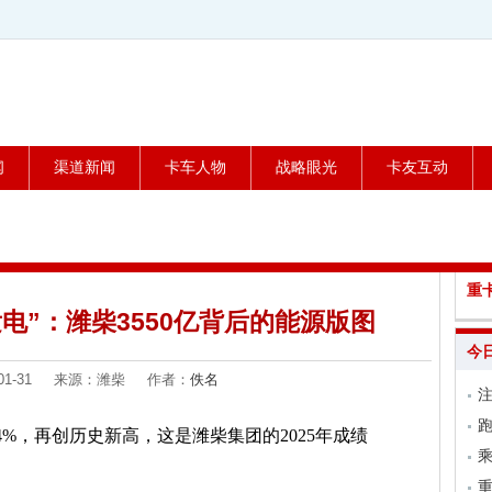
闻
渠道新闻
卡车人物
战略眼光
卡友互动
重
电”：潍柴3550亿背后的能源版图
今
6-01-31 来源：潍柴 作者：
佚名
跑
4%，再创历史新高，这是潍柴集团的2025年成绩
乘