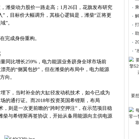
过，潍柴动力股价一路走高；1月26日，花旗发布研究
乘
入”，目标价大幅调升，其核心逻辑是，潍柴“正将更
域”。
正在完成身份重构。
2
“
谋
销量同比增长259%，电力能源业务跻身全球市场前
漂亮的“侧翼包抄”，但在潍柴的布局中，电力能源
略方向。
安时埋下，当时补全的大缸径发动机技术，如今已成为
要
场的通行证。而2018年投资英国希锂斯，布局
技术，则是一次更前瞻的“跨时空押注”，在示范项目稳
底，潍柴与希锂斯再签协议，开始从备用能源向主供电源