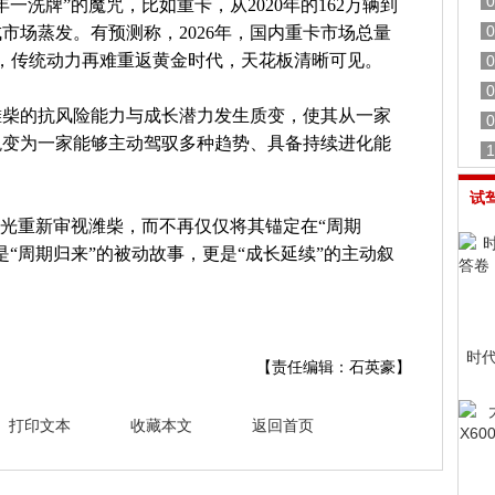
0
一洗牌”的魔咒，比如重卡，从2020年的162万辆到
0
六成市场蒸发。有预测称，2026年，国内重卡市场总量
下滑，传统动力再难重返黄金时代，天花板清晰可见。
0
0
潍柴的抗风险能力与成长潜力发生质变，使其从一家
0
蜕变为一家能够主动驾驭多种趋势、具备持续进化能
1
试
眼光重新审视潍柴，而不再仅仅将其锚定在“周期
“周期归来”的被动故事，更是“成长延续”的主动叙
时
【责任编辑：石英豪】
打印文本
收藏本文
返回首页