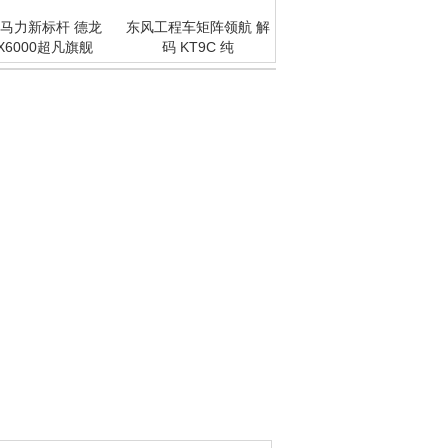
马力新标杆 德龙
东风工程车矩阵领航 解
X6000超凡旗舰
码 KT9C 纯