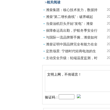
>相关阅读
潍柴集团：核心技术发力，数据持
20
潍柴“第二增长曲线”：破界崛起
20
当柴油机巨头开始“发电”：潍柴
20
保障春运高出勤，护航冬季安全行
20
与国际一流品牌掰手腕，潍柴如何
20
潍柴证明中国品牌完全有能力在全
20
定胜场景: 宁德时代轻商电池的生
20
主动安全升级：轮端温度监测，时
20
验证码：