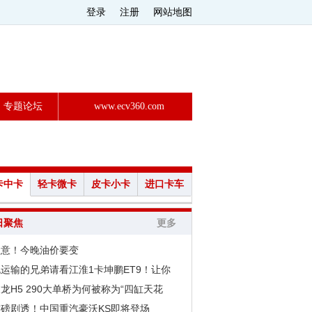
登录
注册
网站地图
专题论坛
www.ecv360.com
卡中卡
轻卡微卡
皮卡小卡
进口卡车
日聚焦
更多
注意！今晚油价要变
运输的兄弟请看江淮1卡坤鹏ET9！让你
龙H5 290大单桥为何被称为“四缸天花
重磅剧透！中国重汽豪沃KS即将登场