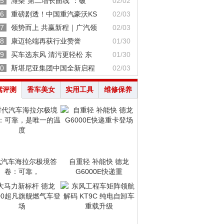
5
潍柴“第二增长曲线”：破
02/02
6
重磅剧透！中国重汽豪沃KS
02/03
7
领势而上 共赢新程｜广汽领
02/03
8
康迈轮端再获行业赞誉
01/30
9
买车选东风 清污更轻松 东
01/30
0
斯堪尼亚集团中国全新启程
02/03
驾评测
香车美女
实用工具
维修保养
代汽车海拉尔极境答
自重轻 补能快 德龙
卷：可靠，
G6000E快递重