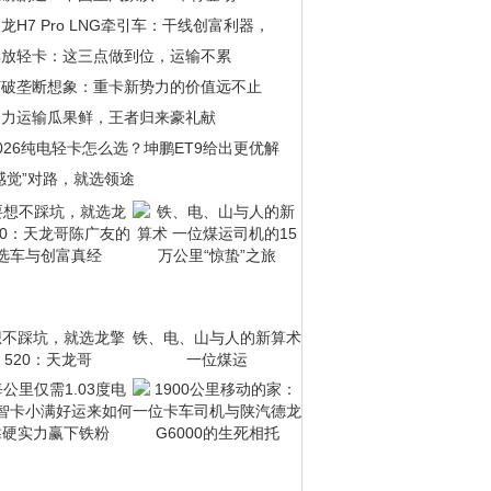
龙H7 Pro LNG牵引车：干线创富利器，
解放轻卡：这三点做到位，运输不累
打破垄断想象：重卡新势力的价值远不止
助力运输瓜果鲜，王者归来豪礼献
026纯电轻卡怎么选？坤鹏ET9给出更优解
感觉”对路，就选领途
想不踩坑，就选龙擎
铁、电、山与人的新算术
520：天龙哥
一位煤运