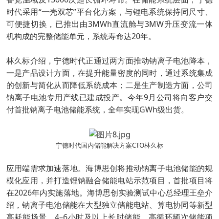
时代采用“一壳双芯”平台化方案，与锂电系统保持同尺寸、
可便捷切换，已推出由3MWh直流舱与3MW升压变流一体
机构成的完整储能单元，系统寿命达20年。
林久标介绍，宁德时代正通过两方面推动钠离子电池降本，
一是产品设计方面，在提升能量密度的同时，通过系统集成
的创新与简化从而降低系统成本；二是生产制造方面，公司
钠离子电池专用产线已建成投产。今年9月公司将向客户交
付首批钠离子电池储能系统，全年实现GWh级出货。
宁德时代国内储能解决方案CTO林久标
应用端需求加速落地。海博思创将推动钠离子电池储能的规
模化应用，并打造锂钠融合储能电站示范项目，首批项目将
在2026年内实施落地。海博思创实验测试中心总经理王垒介
绍，钠离子电池储能在大型独立储能电站、算电协同等新型
高耗能场景、4–6小时及以上长时储能、高循环频次储能项