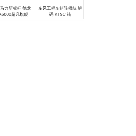
马力新标杆 德龙
东风工程车矩阵领航 解
X6000超凡旗舰
码 KT9C 纯