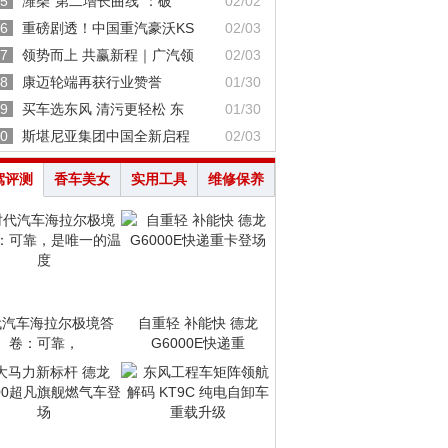
5
潍柴“第二增长曲线”：破
02/02
6
重磅剧透！中国重汽豪沃KS
02/03
7
领势而上 共赢新程｜广汽领
02/03
8
康迈轮端再获行业赞誉
01/30
9
买车选东风 清污更轻松 东
01/30
0
斯堪尼亚集团中国全新启程
02/03
驾评测
香车美女
实用工具
维修保养
代汽车海拉尔极境答
自重轻 补能快 德龙
卷：可靠，
G6000E快递重