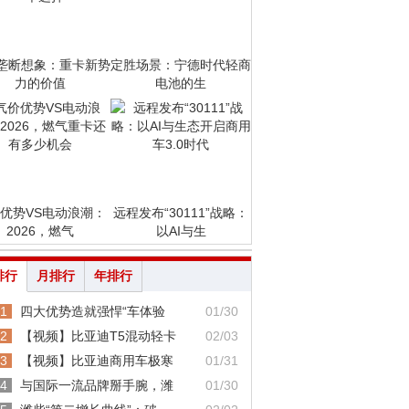
垄断想象：重卡新势
定胜场景：宁德时代轻商
力的价值
电池的生
优势VS电动浪潮：
远程发布“30111”战略：
2026，燃气
以AI与生
排行
月排行
年排行
1
四大优势造就强悍“车体验
01/30
2
【视频】比亚迪T5混动轻卡
02/03
3
【视频】比亚迪商用车极寒
01/31
4
与国际一流品牌掰手腕，潍
01/30