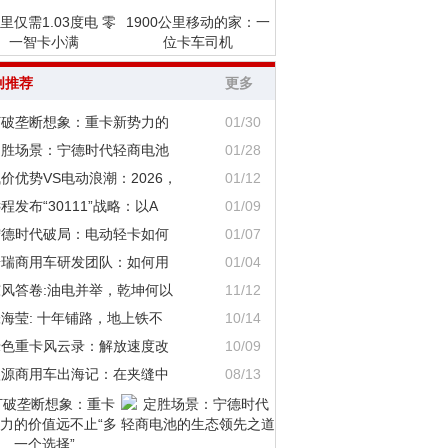
里仅需1.03度电 零
1900公里移动的家：一
一智卡小满
位卡车司机
创推荐
更多
打破垄断想象：重卡新势力的
01/30
定胜场景：宁德时代轻商电池
01/28
价优势VS电动浪潮：2026，
01/12
程发布“30111”战略：以A
01/09
宁德时代破局：电动轻卡如何
01/07
奇瑞商用车研发团队：如何用
01/04
东风答卷:油电并举，乾坤何以
11/12
海莹: 十年铺路，地上铁不
10/14
绿色重卡风云录：解放速度改
10/09
鑫源商用车出海记：在夹缝中
08/13