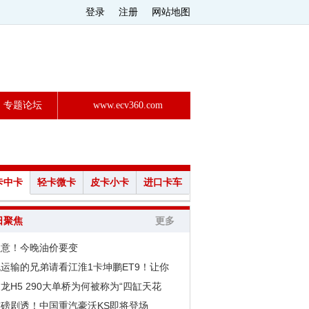
登录
注册
网站地图
专题论坛
www.ecv360.com
卡中卡
轻卡微卡
皮卡小卡
进口卡车
日聚焦
更多
注意！今晚油价要变
运输的兄弟请看江淮1卡坤鹏ET9！让你
龙H5 290大单桥为何被称为“四缸天花
重磅剧透！中国重汽豪沃KS即将登场