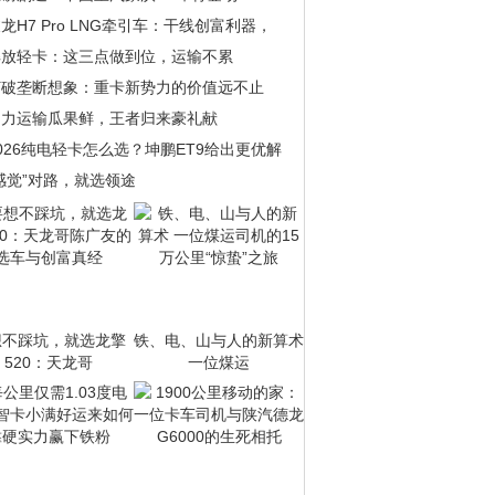
龙H7 Pro LNG牵引车：干线创富利器，
解放轻卡：这三点做到位，运输不累
打破垄断想象：重卡新势力的价值远不止
助力运输瓜果鲜，王者归来豪礼献
026纯电轻卡怎么选？坤鹏ET9给出更优解
感觉”对路，就选领途
想不踩坑，就选龙擎
铁、电、山与人的新算术
520：天龙哥
一位煤运