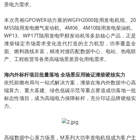
景电力需求。
本次亮相GPOWER动力展的WGFH2000陆用发电机组、20
M55陆用发电燃气发动机、4M06、4M10陆用发电柴油机、
WP13、WP17T陆用发电甲醇发动机等多款核心产品，正是
潍柴锚定市场需求变化迭代打造的主力机型，功率覆盖全
面、燃料路线丰富，精准对接匹配数据中心、电站、热电联
产、工程租赁等各类高端场景差异化用电需求。
海内外标杆项目批量落地 全场景应用验证潍柴硬核实力
依托前瞻布局与一站式解决方案，潍柴在海内外数据中心高
端算力、重大基建、绿色低碳示范等重点赛道成功落地一批
标志性项目，成为高端电力保障标杆，充分印证品牌硬核实
力。
高端数据中心算力场景，M系列大功率发电机组成为客户主