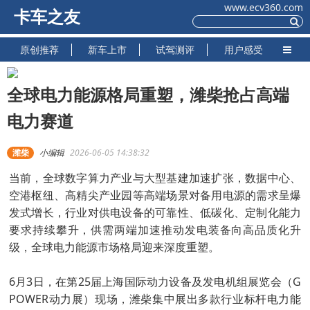
www.ecv360.com
卡车之友
原创推荐
新车上市
试驾测评
用户感受
全球电力能源格局重塑，潍柴抢占高端
电力赛道
潍柴
小编辑
2026-06-05 14:38:32
当前，全球数字算力产业与大型基建加速扩张，数据中心、
空港枢纽、高精尖产业园等高端场景对备用电源的需求呈爆
发式增长，行业对供电设备的可靠性、低碳化、定制化能力
要求持续攀升，供需两端加速推动发电装备向高品质化升
级，全球电力能源市场格局迎来深度重塑。
6月3日，在第25届上海国际动力设备及发电机组展览会（G
POWER动力展）现场，潍柴集中展出多款行业标杆电力能