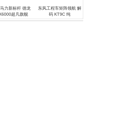
马力新标杆 德龙
东风工程车矩阵领航 解
X6000超凡旗舰
码 KT9C 纯