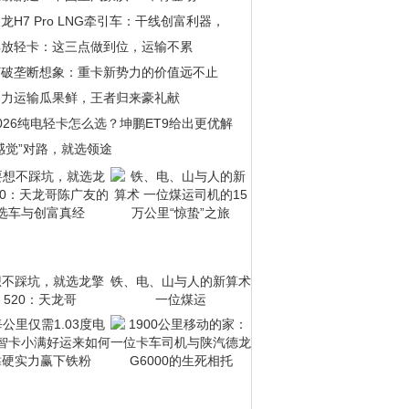
龙H7 Pro LNG牵引车：干线创富利器，
解放轻卡：这三点做到位，运输不累
打破垄断想象：重卡新势力的价值远不止
助力运输瓜果鲜，王者归来豪礼献
026纯电轻卡怎么选？坤鹏ET9给出更优解
感觉”对路，就选领途
想不踩坑，就选龙擎
铁、电、山与人的新算术
520：天龙哥
一位煤运