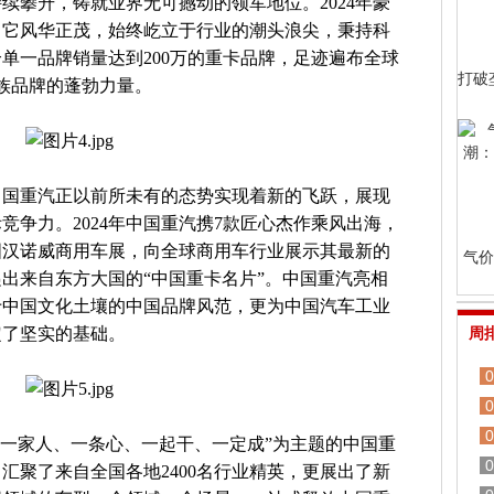
续攀升，铸就业界无可撼动的领军地位。2024年豪
，它风华正茂，始终屹立于行业的潮头浪尖，秉持科
单一品牌销量达到200万的重卡品牌，足迹遍布全球
打破
民族品牌的蓬勃力量。
中国重汽正以前所未有的态势实现着新的飞跃，展现
竞争力。2024年中国重汽携7款匠心杰作乘风出海，
国汉诺威商用车展，向全球商用车行业展示其最新的
气价
出来自东方大国的“中国重卡名片”。中国重汽亮相
于中国文化土壤的中国品牌风范，更为中国汽车工业
定了坚实的基础。
周
0
0
0
ne — 一家人、一条心、一起干、一定成”为主题的中国重
0
，汇聚了来自全国各地2400名行业精英，更展出了新