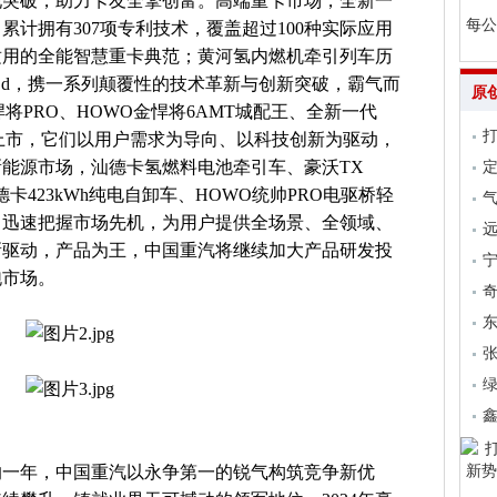
现突破，助力卡友全擎创富。高端重卡市场，全新一
每公
计拥有307项专利技术，覆盖超过100种实际应用
适用的全能智慧重卡典范；黄河氢内燃机牵引列车历
6Cd，携一系列颠覆性的技术革新与创新突破，霸气而
原
将PRO、HOWO金悍将6AMT城配王、全新一代
耀上市，它们以用户需求为导向、以科技创新为驱动，
能源市场，汕德卡氢燃料电池牵引车、豪沃TX
德卡423kWh纯电自卸车、HOWO统帅PRO电驱桥轻
气
，迅速把握市场先机，为用户提供全场景、全领域、
远
新驱动，产品为王，中国重汽将继续加大产品研发投
跑市场。
张
上的一年，中国重汽以永争第一的锐气构筑竞争新优