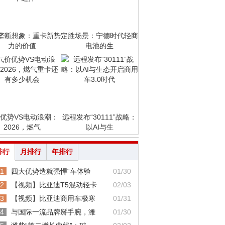
垄断想象：重卡新势
定胜场景：宁德时代轻商
力的价值
电池的生
优势VS电动浪潮：
远程发布“30111”战略：
2026，燃气
以AI与生
排行
月排行
年排行
1
四大优势造就强悍“车体验
01/30
2
【视频】比亚迪T5混动轻卡
02/03
3
【视频】比亚迪商用车极寒
01/31
4
与国际一流品牌掰手腕，潍
01/30