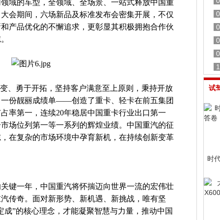
0
同领域的车型，全领域、全场景、一站式释放中国重
0
。大会期间，六场新品及标准发布会密集开展，不仅
新和产品优化的不懈追求，更彰显其积极拥抱合作伙
0
志。
0
0
1
求变、勇于开拓，坚持客户满意至上原则，秉持开放
试
了一份靓丽成绩单——创造了重卡、轻卡在前五集团
占率第一，连续20年稳居中国重卡行业出口第一
分市场位列第一等一系列的辉煌业绩。中国重汽的征
志，在复杂的市场环境中孕育新机，在持续创新变革
时
强的关键一年，中国重汽将怀揣迈向世界一流的宏伟壮
重汽传奇。面对新形势、新机遇、新挑战，唯有坚
定成”的核心理念，才能凝聚智慧与力量，推动中国