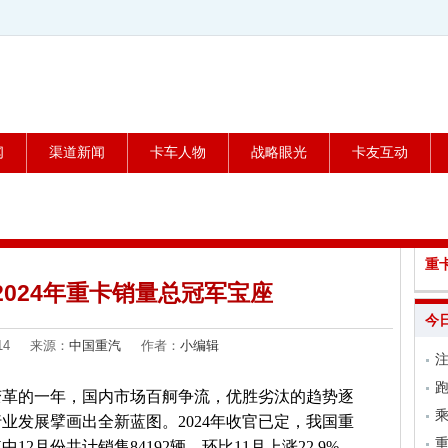
闻
渠道新闻
卡车人物
战略眼光
卡友互动
重
024年重卡销量总冠军宝座
今
1-14 来源：
中国重汽
作者：
小编辑
跑
与变革的一年，国内市场百舸争流，优胜劣汰的趋势逐
乘
业发展擘画出全新蓝图。2024年收官已定，我国重
中12月份共计销售84192辆，环比11月上涨22.9%，