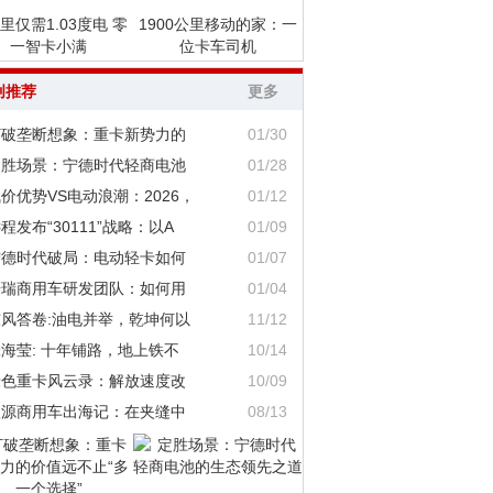
里仅需1.03度电 零
1900公里移动的家：一
一智卡小满
位卡车司机
创推荐
更多
打破垄断想象：重卡新势力的
01/30
定胜场景：宁德时代轻商电池
01/28
价优势VS电动浪潮：2026，
01/12
程发布“30111”战略：以A
01/09
宁德时代破局：电动轻卡如何
01/07
奇瑞商用车研发团队：如何用
01/04
东风答卷:油电并举，乾坤何以
11/12
海莹: 十年铺路，地上铁不
10/14
绿色重卡风云录：解放速度改
10/09
鑫源商用车出海记：在夹缝中
08/13