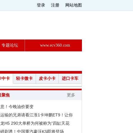
登录
注册
网站地图
专题论坛
www.ecv360.com
卡中卡
轻卡微卡
皮卡小卡
进口卡车
日聚焦
更多
注意！今晚油价要变
运输的兄弟请看江淮1卡坤鹏ET9！让你
龙H5 290大单桥为何被称为“四缸天花
重磅剧透！中国重汽豪沃KS即将登场