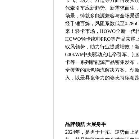
节气、动力、舒适等方面再度实
代牵引车应新趋势、新需求而生，累
场景，铸就多能源兼容与全场景
经千锤百炼，风阻系数低至0.28
来！轻卡市场，HOWO全新一代悍
HOWO轻卡统帅PRO等产品荣
驭风领势，助力行业提质增效！新
600kWh中央驱动充电牵引车、汕
卡等一系列新能源产品密集发布
全覆盖的绿色物流解决方案。创
入，以最具竞争力的姿态持续领
品牌领航 大展身手
2024年，是勇于开拓、逆势而