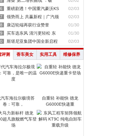
5
潍柴“第二增长曲线”：破
02/02
6
重磅剧透！中国重汽豪沃KS
02/03
7
领势而上 共赢新程｜广汽领
02/03
8
康迈轮端再获行业赞誉
01/30
9
买车选东风 清污更轻松 东
01/30
0
斯堪尼亚集团中国全新启程
02/03
驾评测
香车美女
实用工具
维修保养
代汽车海拉尔极境答
自重轻 补能快 德龙
卷：可靠，
G6000E快递重