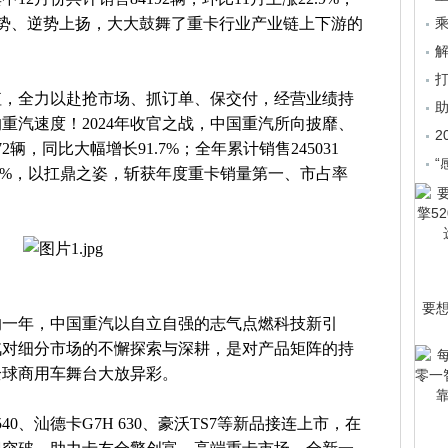
洗颓势、逆势上扬，大大鼓舞了重卡行业产业链上下游的
乘
值，全力以赴抢市场、抓订单、保交付，经营业绩持
重汽速度！2024年收官之战，中国重汽所向披靡、
2
2辆，同比大幅增长91.7%；全年累计销售245031
“
7.2%，以扛鼎之姿，斩获年度重卡销量第一、市占率
！
要
峰的一年，中国重汽以自立自强的志气点燃科技新引
汽对细分市场的不懈探索与深耕，是对产品矩阵的持
全球商用车舞台大放异彩。
40、汕德卡G7H 630、豪沃TS7等新品接连上市，在